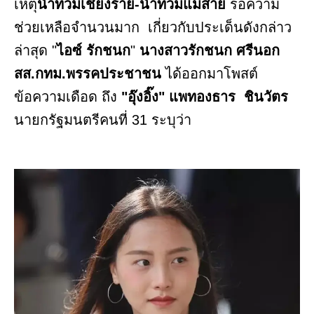
เหตุ
น้ำท่วมเชียงราย-น้ำท่วมแม่สาย
รอความ
ช่วยเหลือจำนวนมาก เกี่ยวกับประเด็นดังกล่าว
ล่าสุด "
ไอซ์ รักชนก
"
นางสาวรักชนก ศรีนอก
สส.กทม.พรรคประชาชน
ได้ออกมาโพสต์
ข้อความเดือด ถึง
"อุ๊งอิ๊ง" แพทองธาร ชินวัตร
นายกรัฐมนตรีคนที่ 31 ระบุว่า