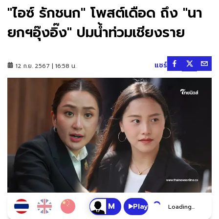
"ไอซ์ รักชนก" โพสต์เดือด ถึง "นา
ยกฯอุ๊งอิ๊ง" ปมน้ำท่วมเชียงราย
แชร์
12 ก.ย. 2567 | 16:58 น.
Play
Loading...