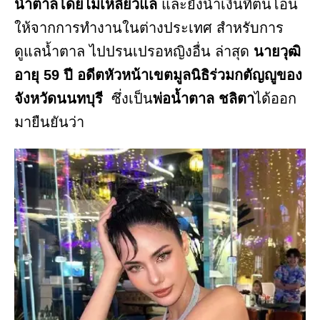
น้ำตาลโดยไม่เหลียวแล
และยังนำเงินที่ตนโอน
ให้จากการทำงานในต่างประเทศ สำหรับการ
ดูแลน้ำตาล ไปปรนเปรอหญิงอื่น ล่าสุด
นายวุฒิ
อายุ 59 ปี อดีตหัวหน้าเขตมูลนิธิร่วมกตัญญูของ
จังหวัดนนทบุรี
ซึ่งเป็น
พ่อน้ำตาล ชลิตา
ได้ออก
มายืนยันว่า