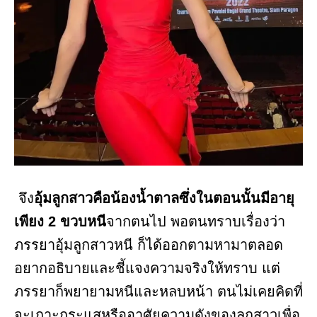
จึง
อุ้มลูกสาวคือน้องน้ำตาลซึ่งในตอนนั้นมีอายุ
เพียง 2 ขวบหนี
จากตนไป พอตนทราบเรื่องว่า
ภรรยาอุ้มลูกสาวหนี ก็ได้ออกตามหามาตลอด
อยากอธิบายและชี้แจงความจริงให้ทราบ แต่
ภรรยาก็พยายามหนีและหลบหน้า ตนไม่เคยคิดที่
จะเกาะกระแสหรืออาศัยความดังของลูกสาวเพื่อ