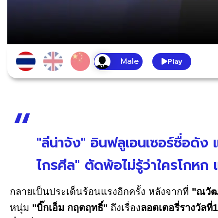
Play
"ลีน่าจัง" อินฟลูเอนเซอร์ชื่อด
ไกรศีล" ตัดพ้อไม่รู้ว่าใครโกหก แ
กลายเป็นประเด็นร้อนแรงอีกครั้ง หลังจากที่
"ณวัฒ
หนุ่ม
"บิ๊กเอ็ม กฤตฤทธิ์"
ถึงเรื่อง
ลอตเตอรี่รางวัลที่1