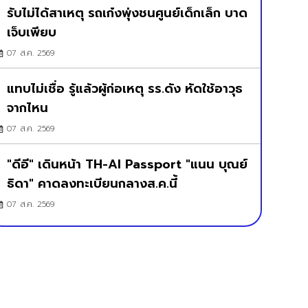
รับไม่ได้สาเหตุ รถเก๋งพุ่งชนศูนย์เด็กเล็ก บาด
เจ็บเพียบ
07 ส.ค. 2569
แทบไม่เชื่อ รู้แล้วผู้ก่อเหตุ รร.ดัง หัดใช้อาวุธ
จากไหน
07 ส.ค. 2569
"ดีอี" เดินหน้า TH-AI Passport "แนน บุณย์
ธิดา" คาดลงทะเบียนกลางส.ค.นี้
07 ส.ค. 2569