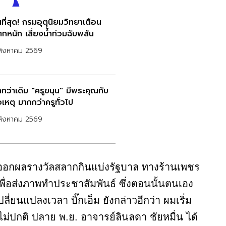
ที่สุด! กรมอุตุนิยมวิทยาเตือน
กหนัก เสี่ยงน้ำท่วมฉับพลัน
สิงหาคม 2569
ากว่าเดิม "ครูขนุน" มีพระคุณกับ
่อเหตุ มากกว่าครูทั่วไป
สิงหาคม 2569
การออกผลรางวัลสลากกินแบ่งรัฐบาล ทางร้านเพชร
เพื่อส่งภาพทำประชาสัมพันธ์ ซึ่งตอนนั้นตนเอง
ลี่ยนแปลงเวลา บิ๊กเอ็ม ยังกล่าวอีกว่า ผมเริ่ม
่า ไม่ปกติ ปลาย พ.ย. อาจารย์ลินลดา ชัยหมื่น ได้