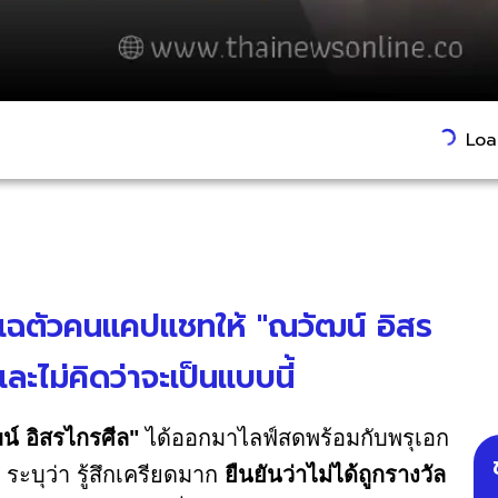
Load
ัง แฉตัวคนแคปแชทให้ "ณวัฒน์ อิสร
ละไม่คิดว่าจะเป็นแบบนี้
น์ อิสรไกรศีล"
ได้ออกมาไลฟ์สดพร้อมกับพรุเอก
ระบุว่า รู้สึกเครียดมาก
ยืนยันว่าไม่ได้ถูกรางวัล