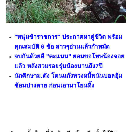
"หนุ่มข้าราชการ" ประกาศหาคู่ชีวิต พร้อม
คุณสมบัติ 6 ข้อ สาวๆอ่านแล้วกำหมัด
จบกันด้วยดี "คะแนน" ยอมขอโทษน้องจอย
แล้ว หลังสวมรอยรุ่นน้องนานถึง7ปี
นักศึกษาม.ดัง โดนแก๊งทวงหนี้พนันบอลอุ้ม
ซ้อมปางตาย ก่อนเอามาโยนทิ้ง