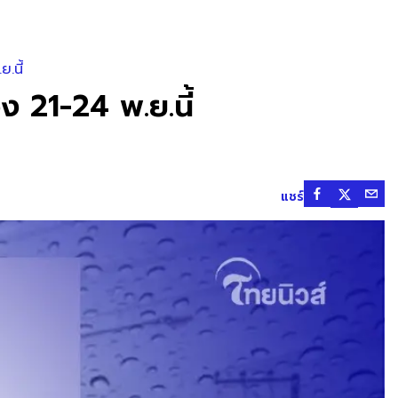
.นี้
ง 21-24 พ.ย.นี้
แชร์