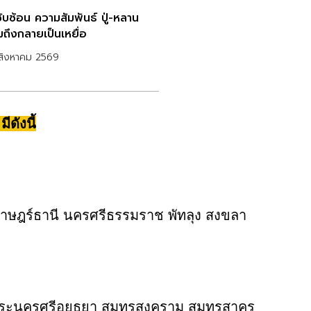
ซับซ้อน ความสัมพันธ์ ปู่-หลาน
มถึงกลายเป็นเหยื่อ
สิงหาคม 2569
ดังนี้
สุราษฎร์ธานี นครศรีธรรมราช พัทลุง สงขลา
 พระนครศรีอยุธยา สมุทรสงคราม สมุทรสาคร