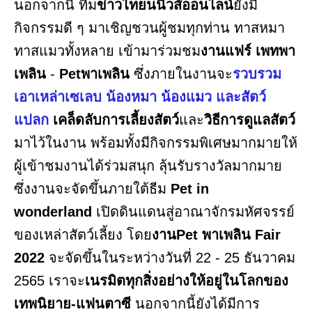
นอกจากนี้ ทีม
ข่าวไทยนนิวส์ออนไลน์
ยังมี
กิจกรรมดี ๆ มาเชิญชวนผู้ชมทุกท่าน ทาสหมา
ทาสแมวทั้งหลาย เข้ามาร่วมชม
งานแฟร์ เพทพา
เพลิน
-
Petพาเพลิน
ซึ่งภายในงานจะ
รวบรวม
เอาเหล่าเซเลบ น้องหมา น้องแมว และสัตว์
แปลก
เคล็ดลับการเลี้ยงสัตว์
และ
วิธีการดูแลสัตว์
มาไว้ในงาน พร้อมทั้งมีกิจกรรมพิเศษมากมายให้
ผู้เข้าชมงานได้ร่วมสนุก ลุ้นรับรางวัลมากมาย
ซึ่งงานจะจัดขึ้นภายใต้ธีม
Pet in
wonderland
เปิดดินแดนสู่อาณาจักรมหัศจรรย์
ของเหล่าสัตว์เลี้ยง โดย
งานPet พาเพลิน Fair
2022
จะจัดขึ้นในระหว่างวันที่ 22 - 25 ธันวาคม
2565 เราจะ
เนรมิตทุกสิ่งอย่างให้อยู่ในโลกของ
เทพนิยาย-แฟนตาซี
นอกจากนี้ยังได้มีการ