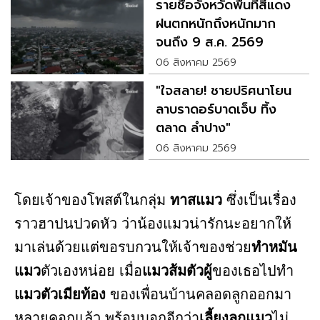
รายชื่อจังหวัดพื้นที่สีแดง
ฝนตกหนักถึงหนักมาก
จนถึง 9 ส.ค. 2569
06 สิงหาคม 2569
"ใจสลาย! ชายปริศนาโยน
ลาบราดอร์บาดเจ็บ ทิ้ง
ตลาด ลำปาง"
06 สิงหาคม 2569
โดยเจ้าของโพสต์ในกลุ่ม
ทาสแมว
ซึ่งเป็นเรื่อง
ราวฮาปนปวดหัว ว่าน้องแมวน่ารักนะอยากให้
มาเล่นด้วยแต่ขอรบกวนให้เจ้าของช่วย
ทำหมัน
แมว
ตัวเองหน่อย เมื่อ
แมวส้มตัวผู้
ของเธอไปทำ
แมวตัวเมียท้อง
ของเพื่อนบ้านคลอดลูกออกมา
หลายคอกแล้ว พร้อมบอกอีกว่า
เลี้ยงลูกแมว
ไม่