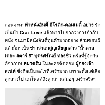
ก่อนจะมา
ทำหนังอินดี้ อีโรติก-คอมเมดี้ อย่าง
รัก
เป็นบ้า
Craz Love
แล้วหายไปจากวงการกำกับ
หนัง จนมามีหนังอินดี้ทุนต่ำมากอย่าง ส้วมซ่อนผี
แล้วก็มาเป็น
ข่าวว่าแกสูญเสียลูกสาว
"
น้ำตาล
เดอะ สตาร์ 5
"
บุตรศรัณย์ ทองชิว
หรือที่รู้จักกัน
ดีจากบท
หมวดรัน
ในละครซิตคอม
ผู้กองเจ้า
สเน่ห์
ซึ่งถือเป็นอะไรที่เศร้ามาก เพราะตั้งแต่เสีย
ลูกสาวไป แกโพสต์ถึงลูกสาวเสมอๆ เศร้าจริงๆ