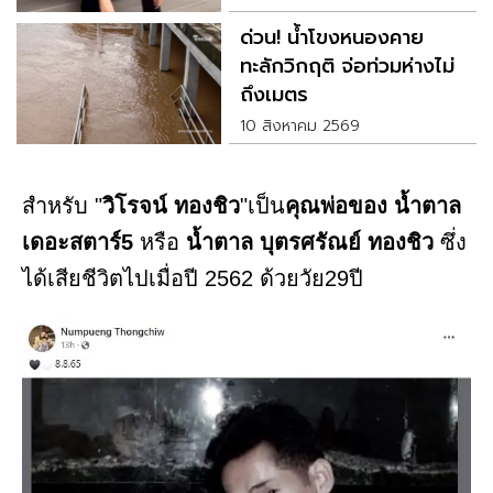
ด่วน! น้ำโขงหนองคาย
ทะลักวิกฤติ จ่อท่วมห่างไม่
ถึงเมตร
10 สิงหาคม 2569
สำหรับ "
วิโรจน์ ทองชิว
"เป็น
คุณพ่อของ น้ำตาล
เดอะสตาร์5
หรือ
น้ำตาล บุตรศรัณย์ ทองชิว
ซึ่ง
ได้เสียชีวิตไปเมื่อปี 2562 ด้วยวัย29ปี