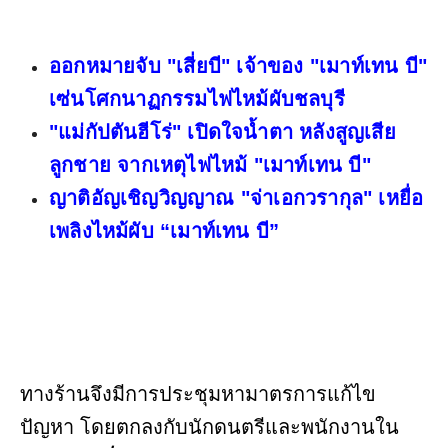
ออกหมายจับ "เสี่ยบี" เจ้าของ "เมาท์เทน บี"
เซ่นโศกนาฏกรรมไฟไหม้ผับชลบุรี
"แม่กัปตันฮีโร่" เปิดใจน้ำตา หลังสูญเสีย
ลูกชาย จากเหตุไฟไหม้ "เมาท์เทน บี"
ญาติอัญเชิญวิญญาณ "จ่าเอกวรากุล" เหยื่อ
เพลิงไหม้ผับ “เมาท์เทน บี”
ทางร้านจึงมีการประชุมหามาตรการแก้ไข
ปัญหา โดยตกลงกับนักดนตรีและพนักงานใน