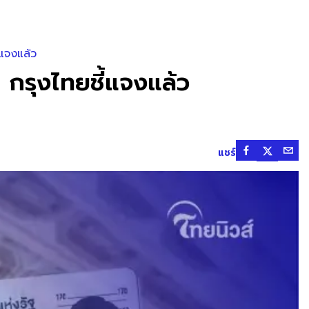
้แจงแล้ว
ด กรุงไทยชี้แจงแล้ว
แชร์