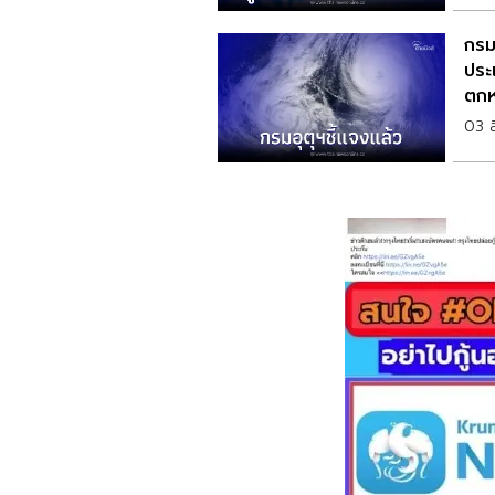
กรม
ประ
ตกห
03 