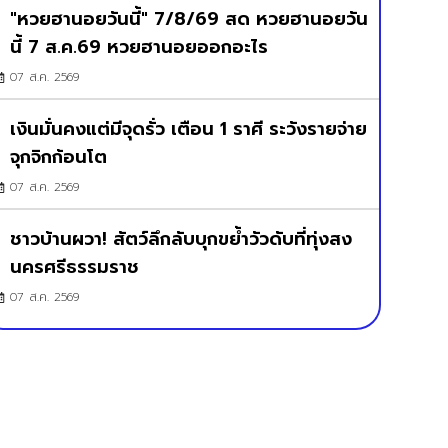
"หวยฮานอยวันนี้" 7/8/69 สด หวยฮานอยวัน
นี้ 7 ส.ค.69 หวยฮานอยออกอะไร
07 ส.ค. 2569
เงินมั่นคงแต่มีจุดรั่ว เตือน 1 ราศี ระวังรายจ่าย
จุกจิกก้อนโต
07 ส.ค. 2569
ชาวบ้านผวา! สัตว์ลึกลับบุกขย้ำวัวดับที่ทุ่งสง
นครศรีธรรมราช
07 ส.ค. 2569