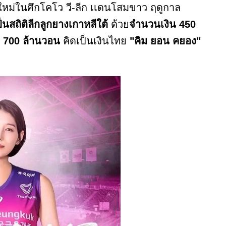
ดใหม่ในศึกโคโว วี-ลีก เเดนโสมขาว ฤดูกาล
ป็นสถิติลีกลูกยางเกาหลีใต้
ด้วย
จำนวนเงิน 450
น 700 ล้านวอน
คิดเป็นเงินไทย
"คิม ยอน คยอง"