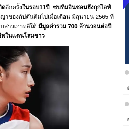
ิด
อีกครั้ง
ในรอบ11ปี ซบทีมอินชอนฮึงกุกไลฟ์
าของกัปตันคิมไปเมื่อเดือน มิถุนายน 2565 ที่
ตบสาวเกาหลีใต้
มีมูลค่ารวม 700 ล้านวอนต่อปี
าชีพในเเดนโสมขาว