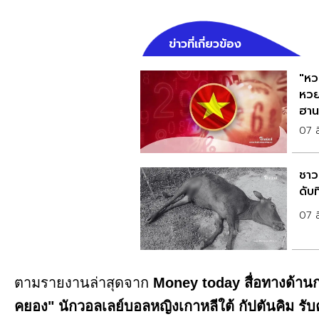
ข่าวที่เกี่ยวข้อง
"หว
หวย
ฮาน
07 
ชาวบ
ดับ
07 
ตามรายงานล่าสุดจาก
Money today
สื่อทางด้าน
คยอง" นักวอลเลย์บอลหญิงเกาหลีใต้ กัปตันคิม รับค