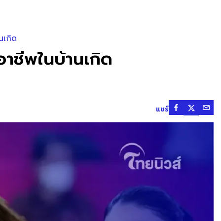
นเกิด
อาชีพในบ้านเกิด
แชร์