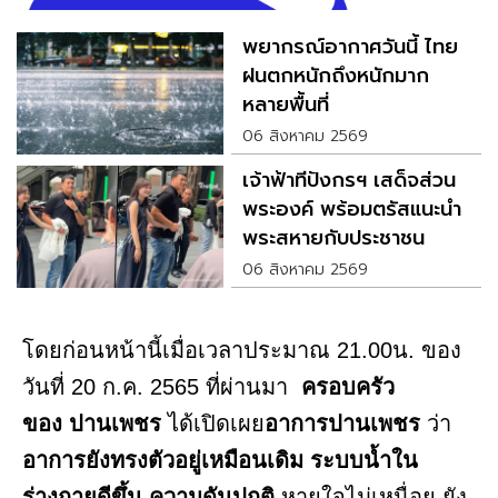
พยากรณ์อากาศวันนี้ ไทย
ฝนตกหนักถึงหนักมาก
หลายพื้นที่
06 สิงหาคม 2569
เจ้าฟ้าทีปังกรฯ เสด็จส่วน
พระองค์ พร้อมตรัสแนะนำ
พระสหายกับประชาชน
06 สิงหาคม 2569
โดยก่อนหน้านี้เมื่อเวลาประมาณ 21.00น. ของ
วันที่ 20 ก.ค. 2565 ที่ผ่านมา
ครอบครัว
ของ ปานเพชร
ได้เปิดเผย
อาการปานเพชร
ว่า
อาการยังทรงตัวอยู่เหมือนเดิม ระบบน้ำใน
ร่างกายดีขึ้น
ความดันปกติ
หายใจไม่เหนื่อย ยัง