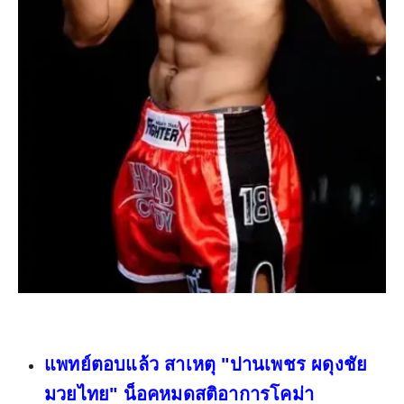
แพทย์ตอบแล้ว สาเหตุ "ปานเพชร ผดุงชัย
มวยไทย" น็อคหมดสติอาการโคม่า