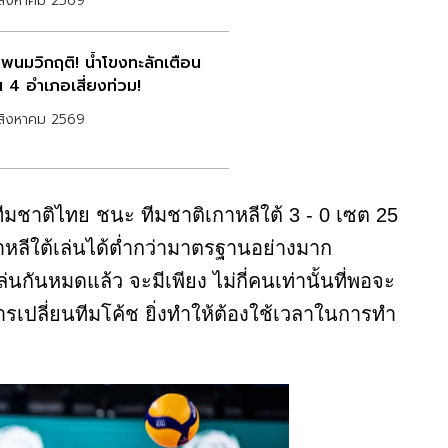
สิงหาคม 2569
พนมวิกฤติ! น้ำโขงทะลักเตือน
น 4 อำเภอเสี่ยงท่วม!
สิงหาคม 2569
ีมชาติไทย ชนะ ทีมชาติเกาหลีใต้ 3 - 0 เซต 25
 เกาหลีใต้เล่นได้ต่ำกว่ามาตรฐานอย่างมาก
่นกันหมดแล้ว จะมีเพียง ไม่กี่คนเท่านั้นที่พอจะ
เปลี่ยนทีมโค้ช ยิ่งทำให้ต้องใช้เวลาในการทำ