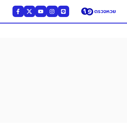
ตรวจหวย