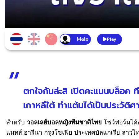
Play
ตกใจกันล่ะสิ เปิดคะแนนบล็อค 
เกาหลีใต้ ทำแต้มได้เป็นประวัติศ
สำหรับ
วอลเลย์บอลหญิงทีมชาติไทย
โชว์ฟอร์มได้อ
แมทส์ อารีนา กรุงโซเฟีย ประเทศบัลแกเรีย สาวไทย