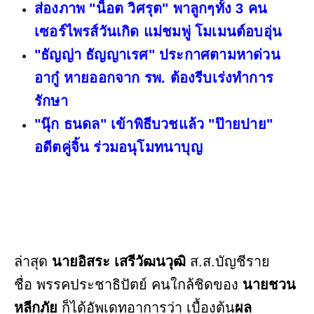
ส่องภาพ "น็อต วิศรุต" พาลูกๆทั้ง 3 คน
เซอร์ไพรส์วันเกิด แม่ชมพู่ โมเมนต์อบอุ่น
"ธัญญ่า ธัญญาเรศ" ประกาศตามหาด่วน
อากู๋ หายออกจาก รพ. ต้องรีบเร่งทำการ
รักษา
"นุ๊ก ธนดล" เข้าพิธีบวชแล้ว "ป๊ายปาย"
อดีตคู่จิ้น ร่วมอนุโมทนาบุญ
ล่าสุด
นายอิสระ เสรีวัฒนวุฒิ
ส.ส.บัญชีราย
ชื่อ พรรคประชาธิปัตย์ คนใกล้ชิดของ
นายชวน
หลีกภัย
ก็ได้อัพเดทอาการว่า เบื้องต้น
ผล