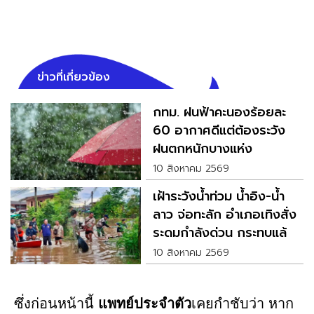
ข่าวที่เกี่ยวข้อง
กทม. ฝนฟ้าคะนองร้อยละ
60 อากาศดีแต่ต้องระวัง
ฝนตกหนักบางแห่ง
10 สิงหาคม 2569
เฝ้าระวังน้ำท่วม น้ำอิง-น้ำ
ลาว จ่อทะลัก อำเภอเทิงสั่ง
ระดมกำลังด่วน กระทบแล้ว
66 ครัวเรือน
10 สิงหาคม 2569
ซึ่งก่อนหน้านี้
แพทย์ประจำตัว
เคยกำชับว่า หาก