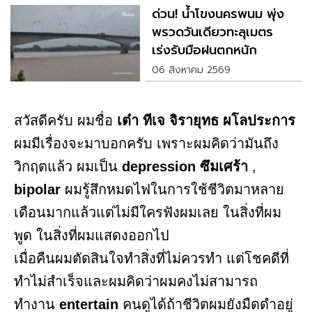
ด่วน! น้ำโขงนครพนม พุ่ง
พรวดวันเดียวทะลุเมตร
เร่งรับมือฝนตกหนัก
06 สิงหาคม 2569
สวัสดีครับ ผมชื่อ
เต๋า ทีเจ จิรายุทธ ผโลประการ
ผมมีเรื่องจะมาบอกครับ เพราะผมคิดว่ามันถึง
วิกฤตแล้ว ผมเป็น
depression ซึมเศร้า
,
bipolar
ผมรู้สึกหมดไฟในการใช้ชีวิตมาหลาย
เดือนมากแล้วแต่ไม่มีใครฟังผมเลย ในสิ่งที่ผม
พูด ในสิ่งที่ผมแสดงออกไป
เมื่อคืนผมตัดสินใจทำสิ่งที่ไม่ควรทำ แต่โชคดีที่
ทำไม่สำเร็จและผมคิดว่าผมคงไม่สามารถ
ทำงาน
entertain
คนดูได้ถ้าชีวิตผมยังมืดดำอยู่