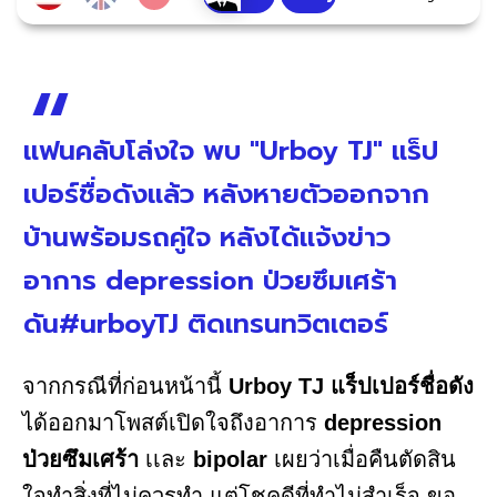
แฟนคลับโล่งใจ พบ "Urboy TJ" แร็ป
เปอร์ชื่อดังแล้ว หลังหายตัวออกจาก
บ้านพร้อมรถคู่ใจ หลังได้แจ้งข่าว
อาการ depression ป่วยซึมเศร้า
ดัน#urboyTJ ติดเทรนทวิตเตอร์
จากกรณีที่ก่อนหน้านี้
Urboy TJ แร็ปเปอร์ชื่อดัง
ได้ออกมาโพสต์เปิดใจถึงอาการ
depression
ป่วยซึมเศร้า
เเละ
bipolar
เผยว่าเมื่อคืนตัดสิน
ใจทำสิ่งที่ไม่ควรทำ แต่โชคดีที่ทำไม่สำเร็จ ขอ