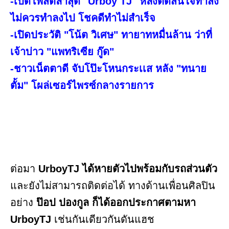
-เปิดโพสต์ล่าสุด "Urboy TJ" หลังตัดสินใจทำสิ่ง
ไม่ควรทำลงไป โชคดีทำไม่สำเร็จ
-เปิดประวัติ "โน้ต วิเศษ" ทายาทหมื่นล้าน ว่าที่
เจ้าบ่าว "แพทริเซีย กู๊ด"
-ชาวเน็ตตาดี จับโป๊ะโหนกระเเส หลัง "ทนาย
ตั้ม" โผล่เซอร์ไพรซ์กลางรายการ
ต่อมา
UrboyTJ ได้หายตัวไปพร้อมกับรถส่วนตัว
และยังไม่สามารถติดต่อได้ ทางด้านเพื่อนศิลปิน
อย่าง
ป๊อป ปองกูล ก็ได้ออกประกาศตามหา
UrboyTJ
เช่นกันเดียวกันดันแฮช