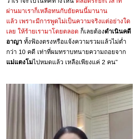
ว่าเราจะไปในทิศทางไหน
ตลอดระยะเวลาที่
ผ่านมาเราก็เหลือทนกับยัยคนนี้มานาน
แล้ว เพราะมีการพูดไม่เป็นความจริงแต่อย่างใด
เลย ให้ร้ายเรามาโดยตลอด
ก็เลยต้อง
ดำเนินคดี
อาญา
ทั้งฟ้องตรงหรือแจ้งความรวมแล้วไม่ต่ำ
กว่า 10 คดี เท่าที่ผมทราบทนายความถอยจาก
แม่แตงโม
ไปหมดแล้ว เหลือเพียงแค่ 2 คน"