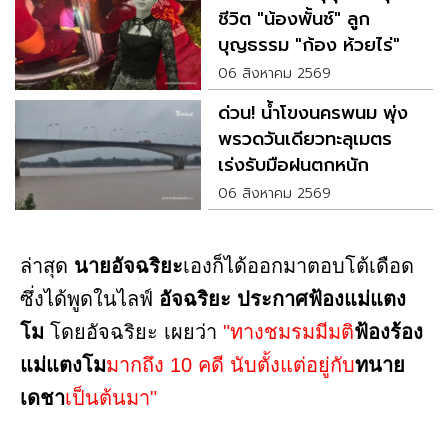
ชีวิต "น้องพั้นช์" ลูก
บุญธรรม "ก้อง ห้วยไร่"
06 สิงหาคม 2569
ด่วน! น้ำโขงนครพนม พุ่ง
พรวดวันเดียวทะลุเมตร
เร่งรับมือฝนตกหนัก
06 สิงหาคม 2569
ล่าสุด
นายอัจฉริยะ
เองก็ได้ออกมาตอบโต้เดือด
ซึ่งได้พูดในไลฟ์
อัจฉริยะ ประกาศฟ้องแม่แตง
โม
โดยอัจฉริยะ เผยว่า
"ทางชมรมมีมติ
ฟ้องร้อง
แม่แตงโม
มากถึง 10 คดี นับตั้งแต่อยู่กับ
ทนาย
เดชา
เป็นต้นมา"