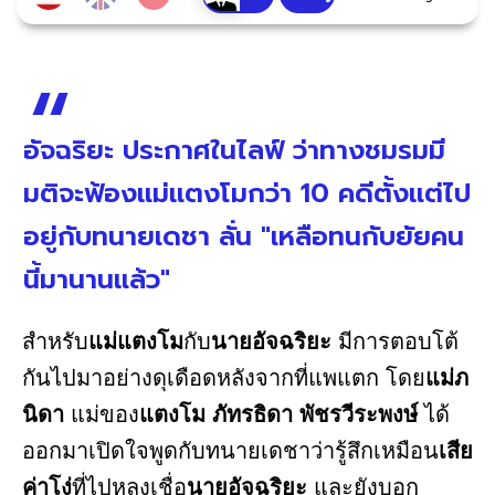
อัจฉริยะ ประกาศในไลฟ์ ว่าทางชมรมมี
มติจะฟ้องแม่แตงโมกว่า 10 คดีตั้งแต่ไป
อยู่กับทนายเดชา ลั่น "เหลือทนกับยัยคน
นี้มานานแล้ว"
สำหรับ
แม่แตงโม
กับ
นายอัจฉริยะ
มีการตอบโต้
กันไปมาอย่างดุเดือดหลังจากที่แพแตก โดย
แม่ภ
นิดา
แม่ของ
แตงโม ภัทรธิดา พัชรวีระพงษ์
ได้
ออกมาเปิดใจพูดกับทนายเดชาว่ารู้สึกเหมือน
เสีย
ค่าโง่
ที่ไปหลงเชื่อ
นายอัจฉริยะ
และยังบอก