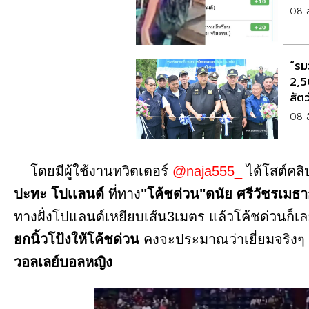
08 
“รมว
2,5
สัตว
08 
โดยมีผู้ใช้งานทวิตเตอร์
@naja555_
ได้โสต์คล
ปะทะ โปเเลนด์
ที่ทาง
"โค้ชด่วน"ดนัย ศรีวัชรเมธ
ทางฝั่งโปแลนด์เหยียบเส้น3เมตร แล้วโค้ชด่วนก็
ยกนิ้วโป้งให้โค้ชด่วน
คงจะประมาณว่าเยี่ยมจริงๆ ค
วอลเลย์บอลหญิง