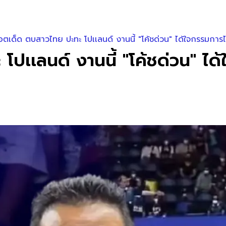
็อตเด็ด ตบสาวไทย ปะทะ โปเเลนด์ งานนี้ "โค้ชด่วน" ได้ใจกรรมการ
โปเเลนด์ งานนี้ "โค้ชด่วน" ไ