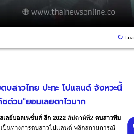
Load
ตบสาวไทย ปะทะ โปเเลนด์ จังหวะนี้
โค้ชด่วน"ยอมเลยตาไวมาก
ลเลย์บอลเนชั่นส์ ลีก 2022
สัปดาห์ที่2
ตบสาวทีม
ันเป็นทางการตบสาวโปเเลนด์ พลิกสถานการณ์