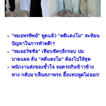
"หมอพรทิพย์" พูดแล้ว "คดีเเตงโม" สะท้อน
ปัญหาในการทำคดี!?
"หมอธวัชชัย" เทียบชัดๆอีกรอบ ปม
บาดแผล ลั่น "คดีแตงโม" ต้องไปให้สุด
พนักงานส่งของช้ำใจ จอดรถกินข้าวข้าง
ทาง กลับมาเห็นสภาพรถ อึ้งแทบพูดไม่ออก!