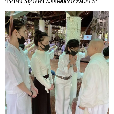
บางเขน กรุงเทพฯ เพื่ออุทิศส่วนกุศลแก่บิดา