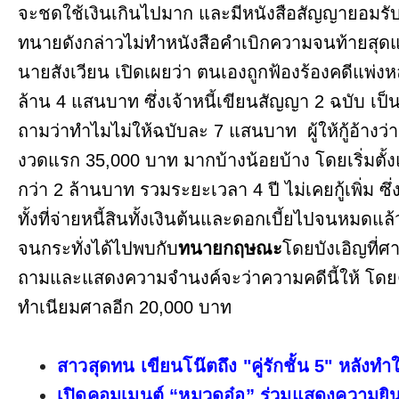
จะชดใช้เงินเกินไปมาก และมีหนังสือสัญญายอมรับ แต
ทนายดังกล่าวไม่ทำหนังสือคำเบิกความจนท้ายสุดแ
นายสังเวียน เปิดเผยว่า ตนเองถูกฟ้องร้องคดีแพ่ง
ล้าน 4 แสนบาท ซึ่งเจ้าหนี้เขียนสัญญา 2 ฉบับ เป็
ถามว่าทำไมไม่ให้ฉบับละ 7 แสนบาท ผู้ให้กู้อ้างว่
งวดแรก 35,000 บาท มากบ้างน้อยบ้าง โดยเริ่มตั้งแ
กว่า 2 ล้านบาท รวมระยะเวลา 4 ปี ไม่เคยกู้เพิ่ม ซึ
ทั้งที่จ่ายหนี้สินทั้งเงินต้นและดอกเบี้ยไปจนหมดแล้
จนกระทั่งได้ไปพบกับ
ทนายกฤษณะ
โดยบังเอิญที่
ถามและแสดงความจำนงค์จะว่าความคดีนี้ให้ โดยคิ
ทำเนียมศาลอีก 20,000 บาท
สาวสุดทน เขียนโน๊ตถึง "คู่รักชั้น 5" หลังทำ
เปิดคอมเมนต์ “หมวดอ๋อ” ร่วมแสดงความยิน