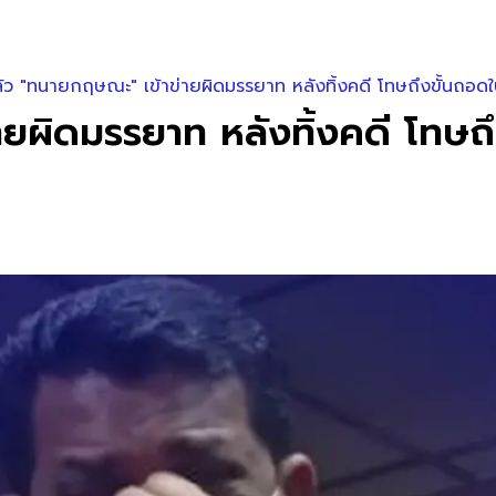
้ว "ทนายกฤษณะ" เข้าข่ายผิดมรรยาท หลังทิ้งคดี โทษถึงขั้นถอ
ายผิดมรรยาท หลังทิ้งคดี โทษ