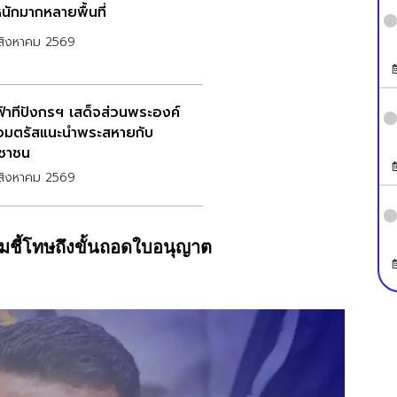
นักมากหลายพื้นที่
สิงหาคม 2569
าฟ้าทีปังกรฯ เสด็จส่วนพระองค์
อมตรัสแนะนำพระสหายกับ
ชาชน
สิงหาคม 2569
้มชี้โทษถึงขั้นถอดใบอนุญาต