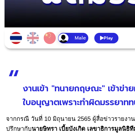
Play
งานเข้า "ทนายกฤษณะ" เข้าข่ายผิ
ใบอนุญาตเพราะทำผิดมรรยาททนา
จากกรณี วันที่ 10 มิถุนายน 2565 ผู้สื่อข่าวรายงาน
ปรึกษากับ
นายษิทรา เบี้ยบังเกิด
เลขาธิการมูลนิธ