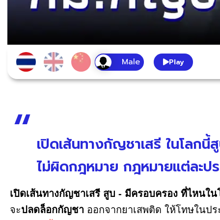
Play
เปิดเส้นทางกัญชาเสรี ในโลกนี้สู
ไม่ผิดกฎหมาย กฎหมายแต่ละประ
เปิดเส้นทางกัญชาเสรี สูบ - มีครอบครอง ที่ไหนในโ
จะ
ปลดล็อกกัญชา
ออกจากยาเสพติด ให้โทษในประเภ