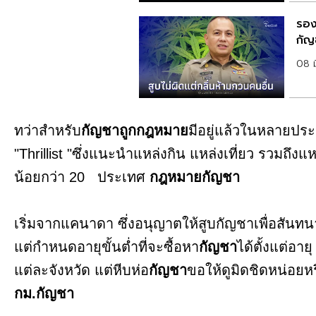
รอง
กัญ
08 ม
ทว่าสำหรับ
กัญชาถูกกฎหมาย
มีอยู่แล้วในหลายประ
"Thrillist "ซึ่งแนะนำแหล่งกิน แหล่งเที่ยว รวมถึงแหล
น้อยกว่า 20 ประเทศ
กฎหมายกัญชา
เริ่มจากแคนาดา ซึ่งอนุญาตให้สูบกัญชาเพื่อสันทนา
แต่กำหนดอายุขั้นต่ำที่จะซื้อหา
กัญชา
ได้ตั้งแต่อาย
แต่ละจังหวัด แต่หีบห่อ
กัญชา
ขอให้ดูมิดชิดหน่อยห
กม.กัญชา