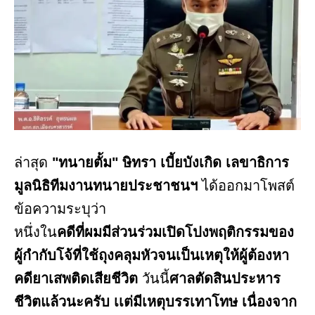
ล่าสุด
"ทนายตั้ม" ษิทรา เบี้ยบังเกิด เลขาธิการ
มูลนิธิทีมงานทนายประชาชนฯ
ได้ออกมาโพสต์
ข้อความระบุว่า
หนึ่งใน
คดีที่ผมมีส่วนร่วมเปิดโปงพฤติกรรมของ
ผู้กำกับโจ้ที่ใช้ถุงคลุมหัวจนเป็นเหตุให้ผู้ต้องหา
คดียาเสพติดเสียชีวิต
วันนี้
ศาลตัดสินประหาร
ชีวิตแล้วนะครับ เเต่มีเหตุบรรเทาโทษ เนื่องจาก