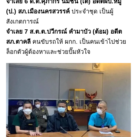
จำเลย 6 ด.ต.ศุภากร นิ่มชื่น (เต้) อดีตผบ.หมู่
(ป.) สภ.เมืองนครสวรรค์
ประจำชุด เป็นผู้
สังเกตการณ์
จำเลย 7 ส.ต.ต.ปวีกรณ์ คำมาบัว (ต้อม) อดีต
สภ.ตาคลี
คนขับรถให้ ผกก. เป็นคนเข้าไปช่วย
ล็อกตัวผู้ต้องหาและช่วยปั๊มหัวใจ