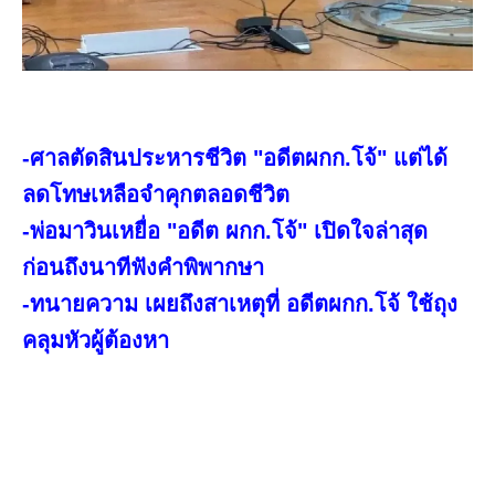
-ศาลตัดสินประหารชีวิต "อดีตผกก.โจ้" แต่ได้
ลดโทษเหลือจำคุกตลอดชีวิต
-พ่อมาวินเหยื่อ "อดีต ผกก.โจ้" เปิดใจล่าสุด
ก่อนถึงนาทีฟังคำพิพากษา
-ทนายความ เผยถึงสาเหตุที่ อดีตผกก.โจ้ ใช้ถุง
คลุมหัวผู้ต้องหา