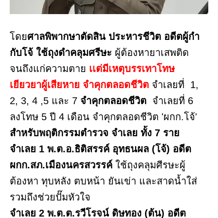
โดย
ศาลพิพากษาตัดสิน ประหารชีวิต อดีตผู้กำ
กับโจ้ ใช้ถุงดำคลุมศรีษะ
ผู้ต้องหายาเสพติด
จนถึงแก่ความตาย
เเต่มีเหตุบรรเทาโทษ
เยียวยาผู้เสียหาย จำคุกตลอดชีวิต
จำเลยที่ 1,
2, 3, 4 ,5 และ 7
จำคุกตลอดชีวิต
จำเลยที่ 6
ลงโทษ 5 ปี 4 เดือน จำคุกตลอดชีวิต 'ผกก.โจ้'
สำหรับพฤติกรรมตำรวจ จำเลย ทั้ง 7 ราย
จำเลย 1 พ.ต.อ.ธิติสรรค์ อุทธนผล (โจ้) อดีต
ผกก.สภ.เมืองนครสวรรค์
ใช้ถุงคลุมศีรษะผู้
ต้องหา ทุบหลัง ตบหน้า ยันเข่า และสาดน้ำใส่
รวมถึงช่วยปั๊มหัวใจ
จำเลย 2 พ.ต.ต.รวีโรจน์ ดิษทอง (ต้น) อดีต