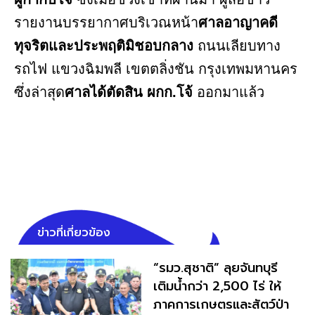
รายงานบรรยากาศบริเวณหน้า
ศาลอาญาคดี
ทุจริตและประพฤติมิชอบกลาง
ถนนเลียบทาง
รถไฟ แขวงฉิมพลี เขตตลิ่งชัน กรุงเทพมหานคร
ซึ่งล่าสุด
ศาลได้ตัดสิน ผกก.โจ้
ออกมาแล้ว
ข่าวที่เกี่ยวข้อง
“รมว.สุชาติ” ลุยจันทบุรี
เติมน้ำกว่า 2,500 ไร่ ให้
ภาคการเกษตรและสัตว์ป่า