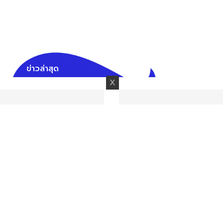
ข่าวล่าสุด