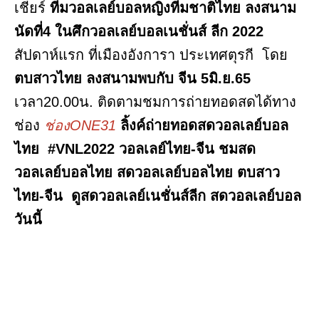
เชียร์
ทีมวอลเลย์บอลหญิงทีมชาติไทย ลงสนาม
นัดที่4 ในศึกวอลเลย์บอลเนชั่นส์ ลีก 2022
สัปดาห์แรก ที่เมืองอังการา ประเทศตุรกี โดย
ตบสาวไทย ลงสนามพบกับ
จีน
5มิ.ย.65
เวลา20.00น. ติดตามชมการถ่ายทอดสดได้ทาง
ช่อง
ช่องONE31
ลิ้งค์ถ่ายทอดสดวอลเลย์บอล
ไทย #VNL2022 วอลเลย์ไทย-จีน
ชมสด
วอลเลย์บอลไทย สดวอลเลย์บอลไทย ตบสาว
ไทย-จีน
ดูสดวอลเลย์เนชั่นส์ลีก สดวอลเลย์บอล
วันนี้