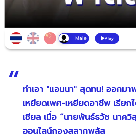
Play
ทำเอา "แอนนา" สุดทน! ออกมาฟ
เหยียดเพศ-เหยียดอาชีพ เรียกได้
เชียล เมื่อ “นายพันธ์ธวัช นาควิส
ออนไลน์กองสลากพลัส