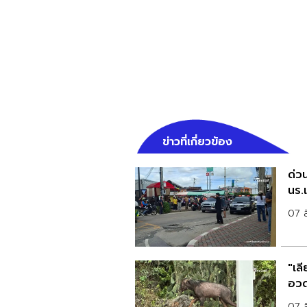
ข่าวที่เกี่ยวข้อง
ด่วน
นร.เ
07 
"เล
อวด
07 