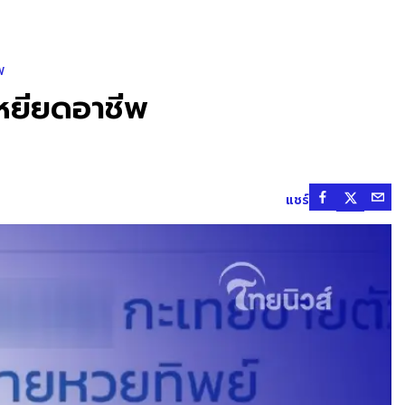
พ
เหยียดอาชีพ
แชร์