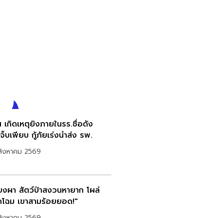
 เกิดเหตุยิงภายในรร.ชื่อดัง
จ็บเพียบ กู้ภัยเร่งนำส่ง รพ.
สิงหาคม 2569
ียงผา สัตว์ป่าสงวนหายาก โผล่
โฉม เขาสามร้อยยอด!"
สิงหาคม 2569