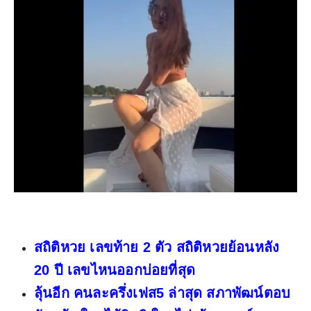
สถิติหวย เลขท้าย 2 ตัว สถิติหวยย้อนหลัง
20 ปี เลขไหนออกบ่อยที่สุด
ลุ้นอีก คนละครึ่งเฟส5 ล่าสุด สภาพัฒน์ตอบ