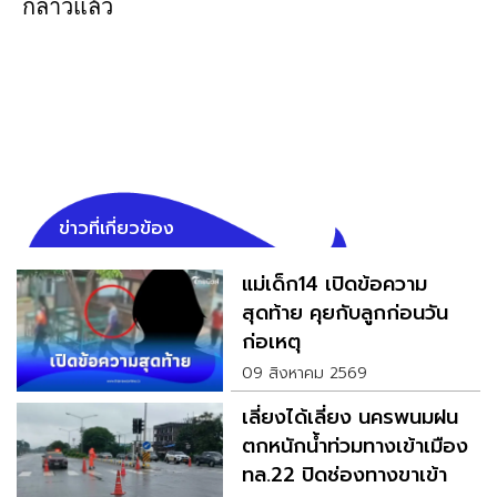
กล่าวแล้ว
ข่าวที่เกี่ยวข้อง
แม่เด็ก14 เปิดข้อความ
สุดท้าย คุยกับลูกก่อนวัน
ก่อเหตุ
09 สิงหาคม 2569
เลี่ยงได้เลี่ยง นครพนมฝน
ตกหนักน้ำท่วมทางเข้าเมือง
ทล.22 ปิดช่องทางขาเข้า