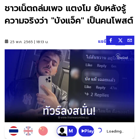
ชาวเน็ตถล่มเพจ แตงโม ยับหลังรู้
ความจริงว่า "บังแจ็ค" เป็นคนโพสต์
แชร์
25 พ.ค. 2565 | 18:13 น.
Play
Loading...