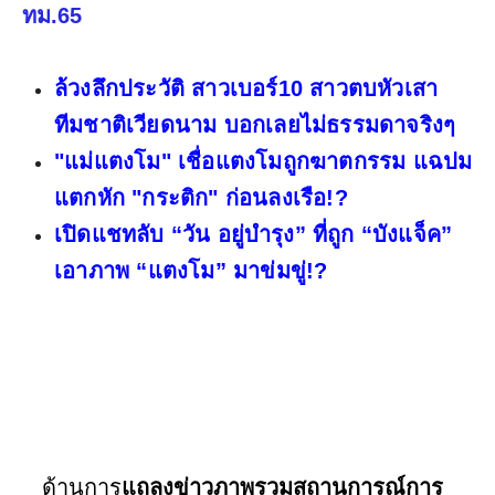
ทม.65
ล้วงลึกประวัติ สาวเบอร์10 สาวตบหัวเสา
ทีมชาติเวียดนาม บอกเลยไม่ธรรมดาจริงๆ
"แม่แตงโม" เชื่อแตงโมถูกฆาตกรรม แฉปม
แตกหัก "กระติก" ก่อนลงเรือ!?
เปิดแชทลับ “วัน อยู่บำรุง” ที่ถูก “บังแจ็ค”
เอาภาพ “แตงโม” มาข่มขู่!?
ด้านการ
แถลงข่าวภาพรวมสถานการณ์การ