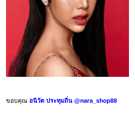
ขอบคุณ
อนิวัต ประทุมถิ่น
@nara_shop88