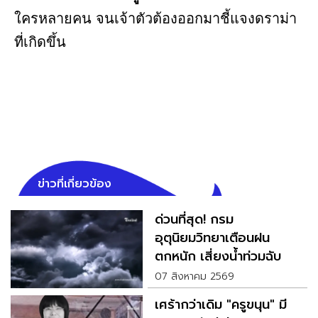
ใครหลายคน จนเจ้าตัวต้องออกมาชี้แจงดราม่า
ที่เกิดขึ้น
ข่าวที่เกี่ยวข้อง
ด่วนที่สุด! กรม
อุตุนิยมวิทยาเตือนฝน
ตกหนัก เสี่ยงน้ำท่วมฉับ
พลัน
07 สิงหาคม 2569
เศร้ากว่าเดิม "ครูขนุน" มี