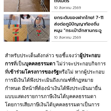
ถึงเมตร
10 สิงหาคม 2569
ยกระดับของฝากไทย! 7-11
ส่งต่อภูมิปัญญาท้องถิ่น
หนุน "กระเป๋าจักสานกระจูด
ทะเลน้อยรุ่น Limited
10 สิงหาคม 2569
Edition"
สำหรับประเด็นดังกล่าว ขอชี้แจงว่า
ผู้ประกอบ
การ
ที่เป็น
บุคคลธรรมดา
ไม่ว่าจะประกอบกิจการ
ที่
เข้าร่วมโครงการของรัฐ
หรือไม่ หากผู้ประกอบ
การมีเงินได้พึงประเมินถึงเกณฑ์ที่กฎหมาย
กำหนด มีหน้าที่ต้องนำเงินได้พึงประเมินมายื่น
แบบแสดงรายการภาษีเงินได้บุคคลธรรมดา
โดยการเสียภาษีเงินได้บุคคลธรรมดาเป็นการ