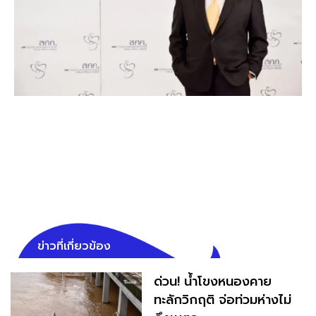
ข่าวที่เกี่ยวข้อง
ด่วน! น้ำโขงหนองคาย
ทะลักวิกฤติ จ่อท่วมห่างไม่