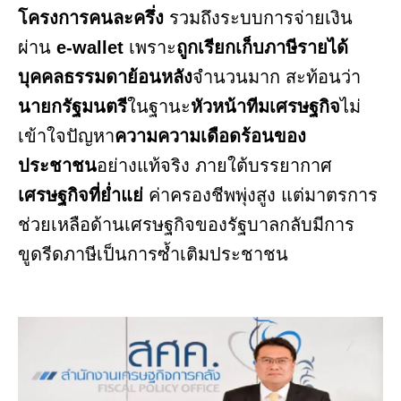
โครงการคนละครึ่ง
รวมถึงระบบการจ่ายเงิน
ผ่าน
e-wallet
เพราะ
ถูกเรียกเก็บภาษีรายได้
บุคคลธรรมดาย้อนหลัง
จำนวนมาก สะท้อนว่า
นายกรัฐมนตรี
ในฐานะ
หัวหน้าทีมเศรษฐกิจ
ไม่
เข้าใจปัญหา
ความความเดือดร้อนของ
ประชาชน
อย่างแท้จริง ภายใต้บรรยากาศ
เศรษฐกิจที่ย่ำแย่
ค่าครองชีพพุ่งสูง แต่มาตรการ
ช่วยเหลือด้านเศรษฐกิจของรัฐบาลกลับมีการ
ขูดรีดภาษีเป็นการซ้ำเติมประชาชน