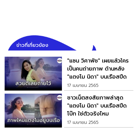
ข่าวที่เกี่ยวข้อง
"แซน วิศาพัช" เผยแล้วใคร
เป็นคนถ่ายภาพ ด้านหลัง
"แตงโม นิดา" บนเรือสปีด
โบ๊ท
17 เมษายน 2565
ชาวเน็ตสงสัยภาพล่าสุด
"แตงโม นิดา" บนเรือสปีด
โบ๊ท ใช่ตัวจริงไหม
17 เมษายน 2565