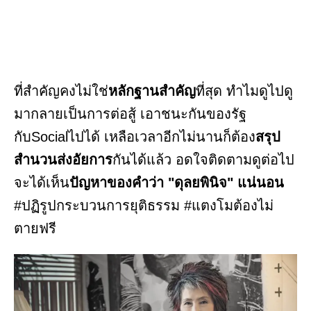
ที่สำคัญคงไม่ใช่
หลักฐานสำคัญ
ที่สุด ทำไมดูไปดู
มากลายเป็นการต่อสู้ เอาชนะกันของรัฐ
กับSocialไปได้ เหลือเวลาอีกไม่นานก็ต้อง
สรุป
สำนวนส่งอัยการ
กันได้แล้ว อดใจติดตามดูต่อไป
จะได้เห็น
ปัญหาของคำว่า "ดุลยพินิจ" แน่นอน
#ปฏิรูปกระบวนการยุติธรรม #แตงโมต้องไม่
ตายฟรี