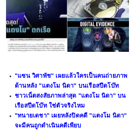
"แซน วิศาพัช" เผยแล้วใครเป็นคนถ่ายภาพ
ด้านหลัง "แตงโม นิดา" บนเรือสปีดโบ๊ท
ชาวเน็ตสงสัยภาพล่าสุด "แตงโม นิดา" บน
เรือสปีดโบ๊ท ใช่ตัวจริงไหม
"ทนายเดชา" เผยหลังปิดคดี "แตงโม นิดา"
จะมีคนถูกดำเนินคดีเพียบ