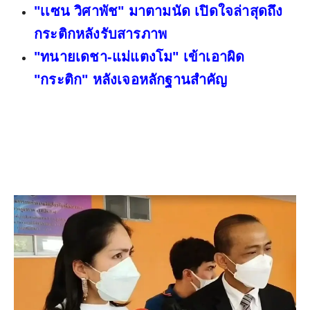
"เเซน วิศาพัช" มาตามนัด เปิดใจล่าสุดถึง
กระติกหลังรับสารภาพ
"ทนายเดชา-แม่แตงโม" เข้าเอาผิด
"กระติก" หลังเจอหลักฐานสำคัญ