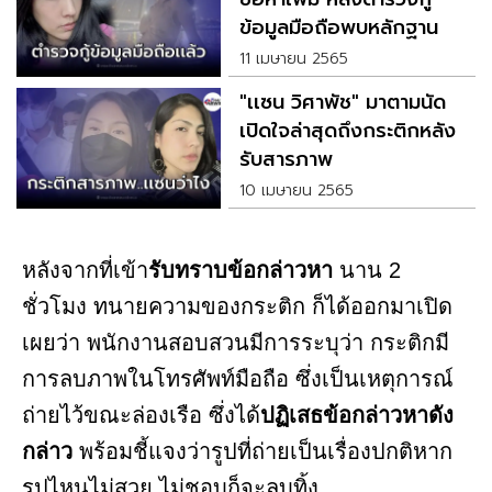
ข้อมูลมือถือพบหลักฐาน
สำคัญ
11 เมษายน 2565
"เเซน วิศาพัช" มาตามนัด
เปิดใจล่าสุดถึงกระติกหลัง
รับสารภาพ
10 เมษายน 2565
หลังจากที่เข้า
รับทราบข้อกล่าวหา
นาน 2
ชั่วโมง ทนายความของกระติก ก็ได้ออกมาเปิด
เผยว่า พนักงานสอบสวนมีการระบุว่า กระติกมี
การลบภาพในโทรศัพท์มือถือ ซึ่งเป็นเหตุการณ์
ถ่ายไว้ขณะล่องเรือ ซึ่งได้
ปฏิเสธข้อกล่าวหาดัง
กล่าว
พร้อมชี้แจงว่ารูปที่ถ่ายเป็นเรื่องปกติหาก
รูปไหนไม่สวย ไม่ชอบก็จะลบทิ้ง