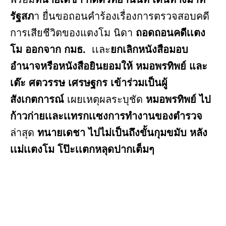
รัฐสภ
า ยื่นขอถอนคำร้องเรื่องการตรวจสอบคดี
การเสียชีวิตของแตงโม นิดา
ถอดถอนคดีเเตง
โม ออกจาก กมธ.
เเละ
ยกเลิกหนังสือมอบ
อำนาจหรือหนังสือยินยอมให้ หมอพรทิพย์ และ
เต๊ะ ศตวรรษ เศรษฐกร เข้าร่วมเป็นผู้
สังเกตการณ์
เผยเหตุผลระบุชัด
หมอพรทิพย์ ไป
ก้าวก่ายเเละเเทรกเเซงการทำงานของตำรวจ
ล่าสุด
ทนายเดชา ไปไม่เป็นถึงขั้นกุมขมับ หลัง
เเม่เเตงโม โป๊ะเเตกหลุดปากเต็มๆ