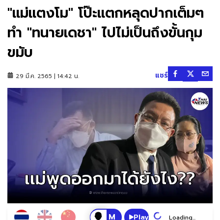
"เเม่เเตงโม" โป๊ะเเตกหลุดปากเต็มๆ
ทำ "ทนายเดชา" ไปไม่เป็นถึงขั้นกุม
ขมับ
แชร์
29 มี.ค. 2565 | 14:42 น.
Play
Loading...