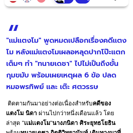
"เเม่เเตงโม" พูดหมดเปลือกเรื่องคดีเเตง
โม หลังเเม่เเตงโมเผลอหลุดปากโป๊ะเเตก
เต็มๆ ทำ "ทนายเดชา" ไปไม่เป็นถึงขั้น
กุมขมับ พร้อมเผยเหตุผล 6 ข้อ ปลด
หมอพรทิพย์ เเละ เต๊ะ ศตวรรษ
ติดตามกันมาอย่างต่อเนื่องสำหรับ
คดีของ
แตงโม นิดา
ผ่านไปกว่าหนึ่งเดือนแล้ว โดย
ล่าสุด "
เเม่เเตงโม
"
นางภนิดา ศิระยุทธโยธิน
พร้อม
ทนายเดชา กิตติวิทยานันท์ เดินทางมาที่