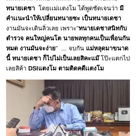
ทนายเดชา
โดยเเม่เเตงโม ได้พูดชัดเจนว่า
มี
คำเเนะนำให้เปลี่ยนทนายซะ เป็นทนายเดชา
งานมันจะเดินลิ่วเลย เพราะ"
ทนายเดชาสนิทกับ
ตำรวจ คนใหญ่คนโต นายพลทุกคนเป็นเพื่อนกัน
หมด งานมันจะง่าย
" ... จบกัน
แม่หลุดมาขนาด
นี้ ทนายเดชา ก็ไปไม่เป็นเลยสิคะแม๊
โป๊ะแตกไป
เลยสิค้า
DSIแตงโม ตามติดคดีเเตงโม