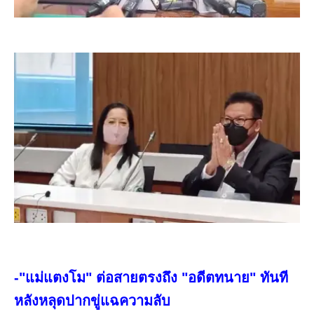
-"แม่แตงโม" ต่อสายตรงถึง "อดีตทนาย" ทันที
หลังหลุดปากขู่แฉความลับ