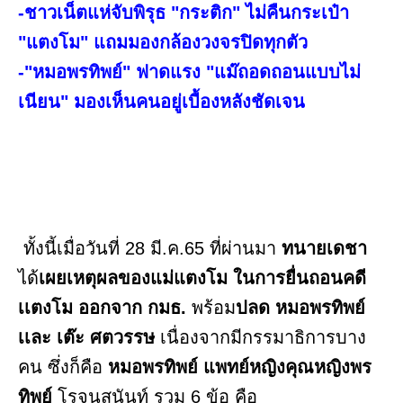
-ชาวเน็ตแห่จับพิรุธ "กระติก" ไม่คืนกระเป๋า
"แตงโม" แถมมองกล้องวงจรปิดทุกตัว
-"หมอพรทิพย์" ฟาดแรง "แม๊ถอดถอนแบบไม่
เนียน" มองเห็นคนอยู่เบื้องหลังชัดเจน
ทั้งนี้เมื่อวันที่ 28 มี.ค.65 ที่ผ่านมา
ทนายเดชา
ได้
เผยเหตุผลของแม่แตงโม ในการยื่นถอนคดี
เเตงโม ออกจาก กมธ.
พร้อม
ปลด หมอพรทิพย์
เเละ เต๊ะ ศตวรรษ
เนื่องจากมีกรรมาธิการบาง
คน ซึ่งก็คือ
หมอพรทิพย์ แพทย์หญิงคุณหญิงพร
ทิพย์
โรจนสุนันท์ รวม 6 ข้อ คือ