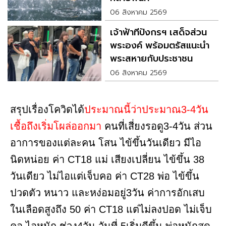
06 สิงหาคม 2569
เจ้าฟ้าทีปังกรฯ เสด็จส่วน
พระองค์ พร้อมตรัสแนะนำ
พระสหายกับประชาชน
06 สิงหาคม 2569
สรุปเรื่องโควิดได้
ประมาณนี้ว่าประมาณ3-4วัน
เชื้อถึงเริ่มโผล่ออกมา
คนที่เสี่ยงรอดู3-4วัน ส่วน
อาการของแต่ละคน โสน ไข้ขึ้นวันเดียว มีไอ
นิดหน่อย ค่า CT18 แม่ เสียงเปลี่ยน ไข้ขึ้น 38
วันเดียว ไม่ไอแต่เจ็บคอ ค่า CT28 พ่อ ไข้ขึ้น
ปวดตัว หนาว และหง่อมอยู่3วัน ค่าการอักเสบ
ในเลือดสูงถึง 50 ค่า CT18 แต่ไม่ลงปอด ไม่เจ็บ
คอ ไอหนัก ช่วง4วัน วันที่ 5เริ่มดีขึ้น พ่อหนักสุด