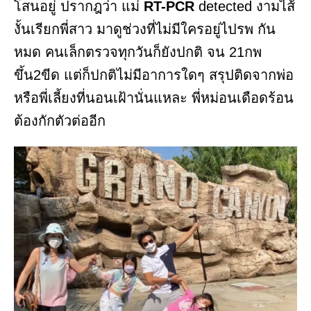
โสนอยู่ ปรากฎว่า แม่
RT-PCR
detected งามไส้
งั้นเรียกพี่สาว มาดูช่วงที่ไม่มีใครอยู่ไปรพ กัน
หมด คนเล็กตรวจทุกวันก็ยังปกติ จน 21กพ
ขึ้น2ขีด แต่ก็ปกติไม่มีอาการใดๆ สรุปติดจากพ่อ
หรือพี่เลี้ยงที่นอนเฝ้านั่นแหละ พี่หม่อนเดือดร้อน
ต้องกักตัวต่ออีก