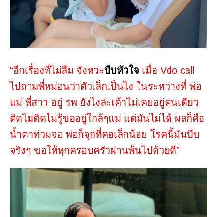
“อีกเรื่องที่ไม่ลืม จังหวะ
บีบหัวใจ
เมื่อ Vdo call
ไปถามพี่หม่อนว่าตัวเล็กเป็นไง ในระหว่างที่ พ่อ
แม่ พี่สาว อยู่ รพ ยังไงล่ะเค้าไม่เคยอยู่คนเดียว
ติดไม่ติดไม่รู้ขออยู่ใกล้ๆแม่ แต่มันไม่ได้ ผลก็คือ
น้ำตาท่วมจอ พ่อก็จุกที่คอเล็กน้อย โรคนี้มันบีบ
จริงๆ ขอให้ทุกครอบครัวผ่านพ้นไปด้วยดี”