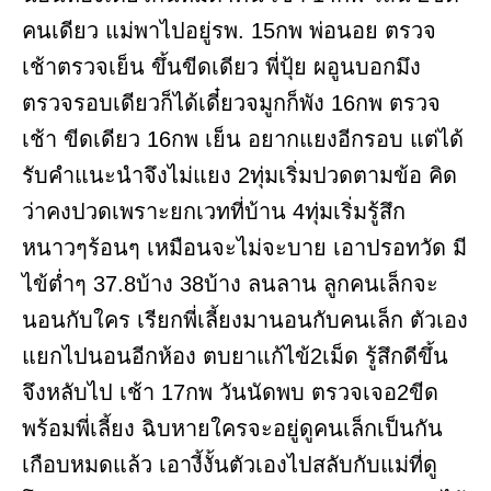
คนเดียว แม่พาไปอยู่รพ. 15กพ พ่อนอย ตรวจ
เช้าตรวจเย็น ขึ้นขีดเดียว พี่ปุ้ย ผอูนบอกมึง
ตรวจรอบเดียวก็ได้เดี๋ยวจมูกก็พัง 16กพ ตรวจ
เช้า ขีดเดียว 16กพ เย็น อยากแยงอีกรอบ แต่ได้
รับคำแนะนำจึงไม่แยง 2ทุ่มเริ่มปวดตามข้อ คิด
ว่าคงปวดเพราะยกเวทที่บ้าน 4ทุ่มเริ่มรู้สึก
หนาวๆร้อนๆ เหมือนจะไม่จะบาย เอาปรอทวัด มี
ไข้ต่ำๆ 37.8บ้าง 38บ้าง ลนลาน ลูกคนเล็กจะ
นอนกับใคร เรียกพี่เลี้ยงมานอนกับคนเล็ก ตัวเอง
แยกไปนอนอีกห้อง ตบยาแก้ไข้2เม็ด รู้สึกดีขึ้น
จึงหลับไป เช้า 17กพ วันนัดพบ ตรวจเจอ2ขีด
พร้อมพี่เลี้ยง ฉิบหายใครจะอยู่ดูคนเล็กเป็นกัน
เกือบหมดแล้ว เอางี้งั้นตัวเองไปสลับกับแม่ที่ดู