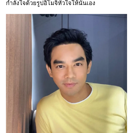
กำลังใจด้วยรูปอิโมจิหัวใจให้นั่นเอง