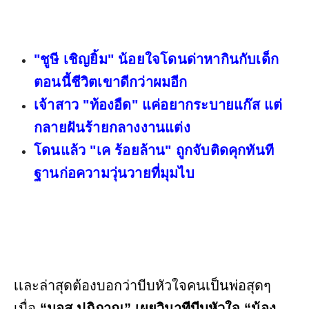
"ชูษี เชิญยิ้ม" น้อยใจโดนด่าหากินกับเด็ก
ตอนนี้ชีวิตเขาดีกว่าผมอีก
เจ้าสาว "ท้องอืด" แค่อยากระบายแก๊ส แต่
กลายฝันร้ายกลางงานแต่ง
โดนแล้ว "เค ร้อยล้าน" ถูกจับติดคุกทันที
ฐานก่อความวุ่นวายที่มุมไบ
เเละล่าสุดต้องบอกว่าบีบหัวใจคนเป็นพ่อสุดๆ
เมื่อ
“มอส ปฏิภาณ” เผยวินาทีบีบหัวใจ “น้อง