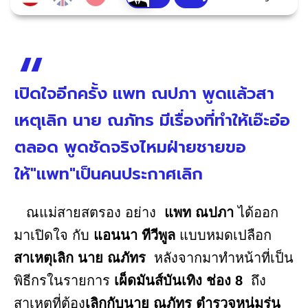
เปิดใจอีกครั้ง แพท ณปภา พูดเเล้วสา
เหตุเลิก นาย ณภัทร มีเรื่องที่ทำให้เอ๊ะอ๋อ
ตลอด พูดชัดจริงไหมฝ่ายชายขอ
ให้"เเพท"เป็นคนประกาศเลิก
ณแม่สายสตรอง อย่าง
แพท ณปภา
ได้ออก
มาเปิดใจ กับ
แอนนา ทีวีพูล
แบบหมดเปลือก
สาเหตุเลิก นาย ณภัทร
หลังจากมาทำหน้าที่เป็น
พิธีกรในรายการ
เผ็ดมันส์บันเทิง ช่อง 8
ถึง
สาเหตุที่ต้อง
เลิกกับนาย ณภัทร ตำรวจหนุ่มรุ่น