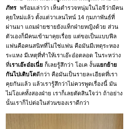
ภัทร
พร้อมเล่าว่า เห็นตำรวจหนุ่มในไอจีว่ามีคน
คุยใหม่แล้ว ตั้งแต่วาเลนไทน์ 14 กุมภาพันธ์ที่
ผ่านมา แถมฝ่ายชายยังแท็กฝ่ายหญิงด้วย ส่วน
ตัวเองก็มีคนเข้ามาคุยเรื่อย แต่ขอเป็นแบบฟีล
แฟนคือคนสนิทที่ไม่ใช่แฟน คือมันมีเหตุระหอง
ระแหง มีเหตุที่ทำให้เราเอ๊ะอ๋อตลอด ในระหว่าง
ที่
เราเอ๊ะอ๋อเนี่ย
ก็เลยรู้สึกว่า โอเค งั้น
แยกย้าย
กันไปเติบโต
ดีกว่า คือมันเป็นรายละเอียดที่เรา
คุยกันแล้ว แล้วเรารู้สึกว่าไม่ควรพูดเรื่องนี้ มัน
ไม่โอเคทั้งสองฝ่าย เราก็เลยตัดสินใจว่า ถ้าอย่าง
นั้นเราก็ไปต่อในส่วนของเราดีกว่า