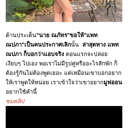
ด้านประเด็น
"นาย ณภัทร"ขอให้"แพท
ณปภา"เป็นคนประกาศเลิก
นั้น
ล่าสุดทาง แพท
ณปภา ก็บอกว่าแอบจริง
ตอนแรกจะปล่อย
เงียบๆ ไปเอง พอเราไม่มีรูปคู่หรืออะไรสักพัก ก็
ต้องรู้กันไม่ต้องพูดเยอะ แต่เหมือนเขาบอกอยาก
ให้เราพูดให้หน่อย เราเข้าใจว่าเขาอยาก
มูฟออน
อยากใช้คำนี้
ชมคลิป