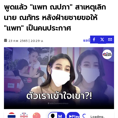
พูดแล้ว "แพท ณปภา" สาเหตุเลิก
นาย ณภัทร หลังฝ่ายชายขอให้
"เเพท" เป็นคนประกาศ
แชร์
23 ก.พ. 2565 | 20:29 น.
Play
Loading...