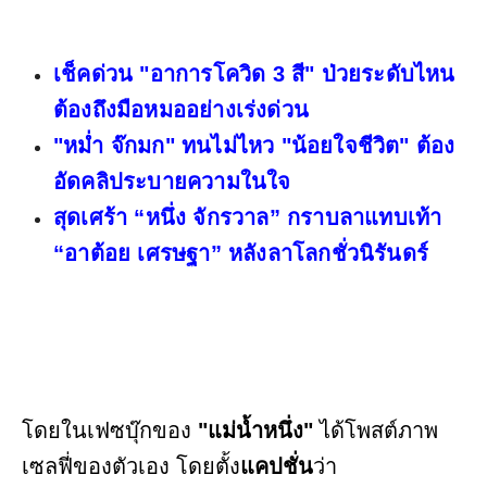
เช็คด่วน "อาการโควิด 3 สี" ป่วยระดับไหน
ต้องถึงมือหมออย่างเร่งด่วน
"หม่ำ จ๊กมก" ทนไม่ไหว "น้อยใจชีวิต" ต้อง
อัดคลิประบายความในใจ
สุดเศร้า “หนึ่ง จักรวาล” กราบลาแทบเท้า
“อาต้อย เศรษฐา” หลังลาโลกชั่วนิรันดร์
โดยในเฟซบุ๊กของ
"แม่น้ำหนึ่ง"
ได้โพสต์ภาพ
เซลฟี่ของตัวเอง โดยตั้ง
แคปชั่น
ว่า