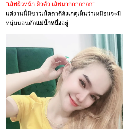
"เลิฟผิวหน้า ผิวตัว เลิฟมากกกกกกก"
แต่งานนี้มีชาวเน็ตตาดีสังเกตุเห็นว่าเหมือนจะมี
หนุ่มนอนตัก
แม่น้ำหนึ่ง
อยู่