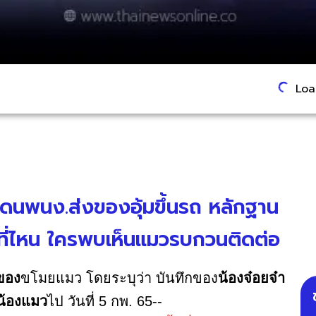
Load
ดนพนง.ส่งของอุ้มขึ้นรถ หลักฐาน
ที่ไหน ใครพบเห็นแมวรบกวนติดต่อ
ของ
ขโมยแมว โดยระบุว่า บันทึกของ
น้องจ๋อยจ๋า
้องแมว
ไป วันที่ 5 กพ. 65--