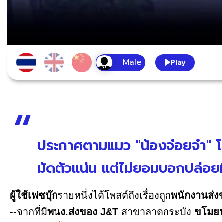
Play
ประกาศตามแมว "น้องจ๋อยจ๋า" โ
มัดตัวแน่น แต่ไม่ยอมบอกปล่อย
ผู้ใช้เฟซบุ๊ก
รายหนึ่งได้โพสต์ถึงเรื่องถูก
พนักงานส่ง
--จากที่มี
พนง.ส่งของ J&T
สาขาลาดกระบัง
ขโมยน