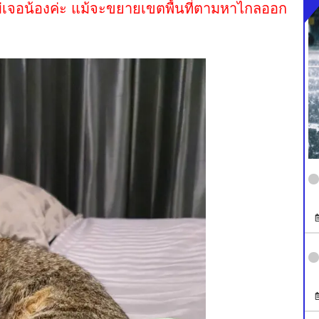
งไม่เจอน้องค่ะ แม้จะขยายเขตพื้นที่ตามหาไกลออก