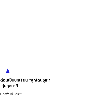
ตือนเป็นบทเรียน "ลูกโดนงูเห่า
 ลุ้นทุกนาที
ุมภาพันธ์ 2565