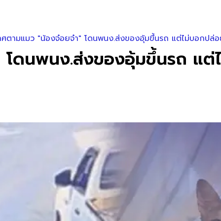
ศตามแมว "น้องจ๋อยจ๋า" โดนพนง.ส่งของอุ้มขึ้นรถ แต่ไม่บอกปล่อย
โดนพนง.ส่งของอุ้มขึ้นรถ แต่ไ