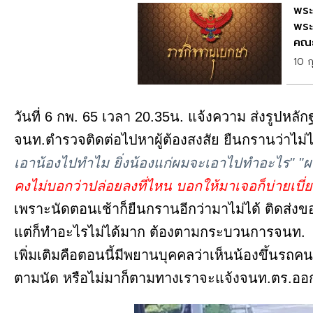
พระ
พระ
คณะ
10 ก
วันที่ 6 กพ. 65 เวลา 20.35น. แจ้งความ ส่งรูปหล
จนท.ตำรวจติดต่อไปหาผู้ต้องสงสัย ยืนกรานว่าไม่
เอาน้องไปทำไม ยิ่งน้องแก่ผมจะเอาไปทำอะไร"
"ผ
คงไม่บอกว่าปล่อยลงที่ไหน บอกให้มาเจอก็บ่ายเบี่ย
เพราะนัดตอนเช้าก็ยืนกรานอีกว่ามาไม่ได้ ติดส่ง
แต่ก็ทำอะไรไม่ได้มาก ต้องตามกระบวนการจนท.
เพิ่มเติมคือตอนนี้มีพยานบุคคลว่าเห็นน้องขึ้นรถ
ตามนัด หรือไม่มาก็ตามทางเราจะแจ้งจนท.ตร.ออ