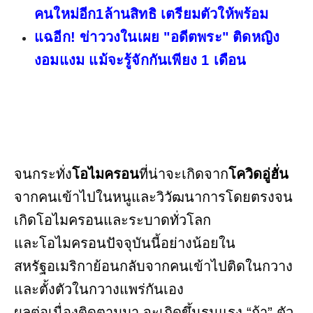
คนใหม่อีก1ล้านสิทธิ เตรียมตัวให้พร้อม
แฉอีก! ข่าววงในเผย "อดีตพระ" ติดหญิง
งอมแงม แม้จะรู้จักกันเพียง 1 เดือน
จนกระทั่ง
โอไมครอน
ที่น่าจะเกิดจาก
โควิดอู่ฮั่น
จากคนเข้าไปในหนูและวิวัฒนาการโดยตรงจน
เกิดโอไมครอนและระบาดทั่วโลก
และโอไมครอนปัจจุบันนี้อย่างน้อยใน
สหรัฐอเมริกาย้อนกลับจากคนเข้าไปติดในกวาง
และตั้งตัวในกวางแพร่กันเอง
ผลต่อเนื่องติดตามมา จะเกิดขึ้นรุนแรง “ถ้า” ตัว