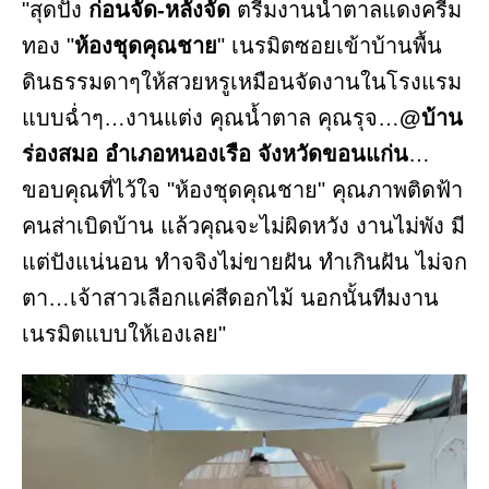
"สุดปัง
ก่อนจัด-หลังจัด
ตรีมงานน้ำตาลแดงครีม
ทอง "
ห้องชุดคุณชาย
" เนรมิตซอยเข้าบ้านพื้น
ดินธรรมดาๆให้สวยหรูเหมือนจัดงานในโรงแรม
แบบฉ่ำๆ…งานแต่ง คุณน้ำตาล คุณรุจ…
@บ้าน
ร่องสมอ อำเภอหนองเรือ จังหวัดขอนแก่น
…
ขอบคุณที่ไว้ใจ "ห้องชุดคุณชาย" คุณภาพติดฟ้า
คนส่าเบิดบ้าน แล้วคุณจะไม่ผิดหวัง งานไม่พัง มี
แต่ปังแน่นอน ทำจจิงไม่ขายฝัน ทำเกินฝัน ไม่จก
ตา…เจ้าสาวเลือกแค่สีดอกไม้ นอกนั้นทีมงาน
เนรมิตแบบให้เองเลย"