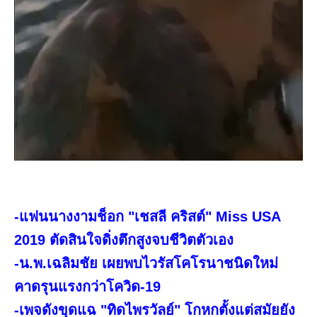
-แฟนนางงามช็อก "เชสลี คริสต์" Miss USA
2019 ตัดสินใจดิ่งตึกสูงจบชีวิตตัวเอง
-น.พ.เฉลิมชัย เผยพบไวรัสโคโรนาชนิดใหม่
คาดรุนแรงกว่าโควิด-19
-เพจดังขุดแฉ "ทิดไพรวัลย์" โกหกตั้งแต่สมัยยัง