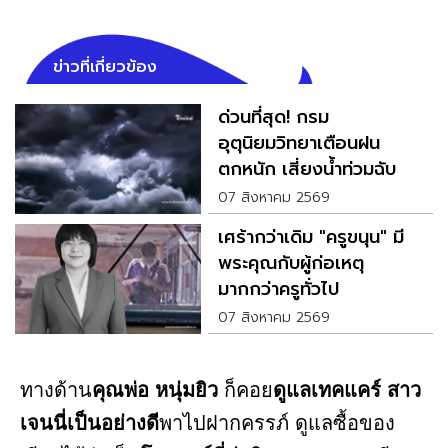
ข่าวที่เกี่ยวข้อง
ด่วนที่สุด! กรม
อุตุนิยมวิทยาเตือนฝน
ตกหนัก เสี่ยงน้ำท่วมฉับ
พลัน
07 สิงหาคม 2569
เศร้ากว่าเดิม "ครูขนุน" มี
พระคุณกับผู้ก่อเหตุ
มากกว่าครูทั่วไป
07 สิงหาคม 2569
ทางด้าน
คุณพ่อ หนุ่มยิว
ก็คอย
ดูแลเทคแคร์ สาว
เจนนี่เป็นอย่างดี
พาไปฝากครรภ์ ดูแลซื้อของ