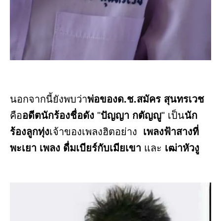
นอกจากนี้ยังพบว่า
พ่อของด.ช.สมัคร สุนทรเวช
คือ
อดีตนักร้องชื่อดัง
"
ปัญญา กตัญญู
" เป็น
นัก
ร้องลูกทุ่ง
เจ้าของเพลงฮิตอย่าง
เพลงฟ้าสางที่
พะเยา เพลง ดื่มเบียร์กับเมียเขา
และ
เฒ่าหัวงู