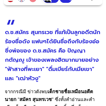
ด.ช.สมัคร สุนทรเวช ที่แท้เป็นลูกอดีตนัก
ร้องชื่อดัง แฟนๆได้ยินชื่อถึงกับร้องอ๋อ
ซึ่งพ่อของ ด.ช.สมัคร คือ ปัญญา
กตัญญู เจ้าของเพลงฮิตมากมายอย่าง
"ฟ้าสางที่พะเยา" "ดื่มเบียร์กับเมียเขา"
และ "เฒ่าหัวงู"
จากกรณีมี ข่าวดังพบ
เด็กชายชื่อเหมือนอดีต
นายก
"
สมัคร สุนทรเวช
" ซึ่งทั้งคำอ่านและคำ