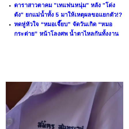
ดาราสาวตาคม "เทแฟนหนุ่ม" หลัง "โด่ง
ดัง" ยกแม่น้ำทั้ง 5 มาให้เหตุผลขอแยกตัว!?
หดหู่หัวใจ “หมอเจี๊ยบ” จัดวันเกิด “หมอ
กระต่าย” หน้าโลงศพ น้ำตาไหลกันทั้งงาน