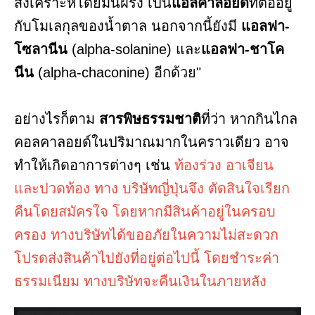
สังเคราะห์โดยมันฝรั่ง เป็น
แอลคาลอยด์
ที่ต่ออยู่
กับโมเลกุลของน้ำตาล นอกจากนี้ยังมี
แอลฟา-
โซลานีน
(alpha-solanine) และ
แอลฟา-ชาโค
นีน
(alpha-chaconine) อีกด้วย"
อย่างไรก็ตาม
สารพิษธรรมชาติ
ที่ว่า หากกินไกล
คอลคาลอยด์ในปริมาณมากในคราวเดียว อาจ
ทำให้เกิดอาการต่างๆ เช่น
ท้องร่วง อาเจียน
และปวดท้อง ทาง บริษัทญี่ปุ่นจึง ตัดสินใจเรียก
คืนโดยสมัครใจ โดยหากมีสินค้าอยู่ในครอบ
ครอง ทางบริษัทได้ขออภัยในความไม่สะดวก
โปรดส่งสินค้าไปยังที่อยู่ต่อไปนี้ โดยชำระค่า
ธรรมเนียม ทางบริษัทจะคืนเงินในภายหลัง