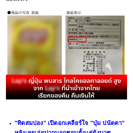
"ทิดสมปอง" เปิดอกเคลียร์ใจ "บุ๋ม ปนัดดา"
หลังเคยเอ่ยปากบอกชอบตั้งแต่ยังบวช