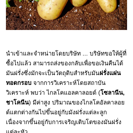
นำเข้าและจำหน่ายโดยบริษัท ... บริษัทขอให้ผู้ที่
ซื้อไปแล้ว สามารถส่งของกลับเพื่อขอเงินคืนได้
มันฝรั่งซึ่งมักจะเป็นวัตถุดิบสำหรับมัน
ฝรั่งแผ่น
ทอดกรอบ
จากการวิเคราะห์โดยสถาบัน
วิเคราะห์ พบว่า ไกลโคแอลคาลอยด์ (
โซลานีน,
ชาโคนีน
) มีค่าสูง ปริมาณของไกลโคอัลคาลอย
ด์แตกต่างกันไปขึ้นอยู่กับมังฝรั่งแต่ละลูก
เนื่องจากขึ้นอยู่กับการเจริญเติบโตของมันฝรั่ง
แต่ละหัว