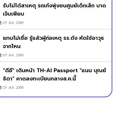
รับไม่ได้สาเหตุ รถเก๋งพุ่งชนศูนย์เด็กเล็ก บาด
เจ็บเพียบ
07 ส.ค. 2569
แทบไม่เชื่อ รู้แล้วผู้ก่อเหตุ รร.ดัง หัดใช้อาวุธ
จากไหน
07 ส.ค. 2569
"ดีอี" เดินหน้า TH-AI Passport "แนน บุณย์
ธิดา" คาดลงทะเบียนกลางส.ค.นี้
07 ส.ค. 2569