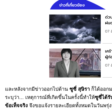
ข่าวที่เกี่ยวข้อง
ด่วน
ฝนต
07 
เศร้
ผู้ก
07 
และหลังจากมีข่าวออกไปด้าน
ซูซี่ สุษิรา
ก็ได้ออกม
ระบุว่า... เหตุการณ์ที่เกิดขึ้นในครั้งนี้ทำให้
ซูซี่ได
ข้อเท็จจริง
จึงขอแจ้งรายละเอียดทั้งหมดในวันพรุ่