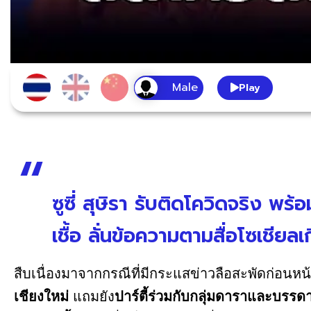
Play
ซูซี่ สุษิรา รับติดโควิดจริง พร้
เชื้อ ลั่นข้อความตามสื่อโซเชียล
สืบเนื่องมาจากกรณีที่มีกระแสข่าวลือสะพัดก่อนหน้า
เชียงใหม่
แถมยัง
ปาร์ตี้ร่วมกับกลุ่มดาราและบรร