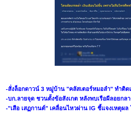
-สั่งล็อกดาวน์ 3 หมู่บ้าน "คลัสเตอร์หมอลำ" ทำติดเช
-บก.ลายจุด ชวนตั้งข้อสังเกต หลังพบเรือผีลอยกล
-"เสือ เสฏกานต์" เคลื่อนไหวผ่าน IG ชี้แจงเหตุผล