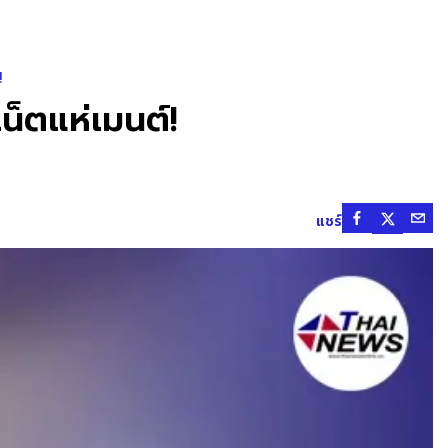
!
น็ตแห่เมนต์!
แชร์