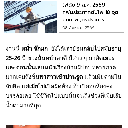
ไฟดับ 9 ส.ค. 2569
กฟน.ประกาศดับไฟ 18 จุด
กทม. สมุทรปราการ
นนทบุรี
08 สิงหาคม 2569
งานนี้
หม่ำ จ๊กมก
ยังได้เล่าย้อนกลับไปสมัยอายุ
25-26 ปี ช่วงนั้นหน้าตาดี มีสาว ๆ มาติดเยอะ
และตอนนั้นเล่นหนังเรื่องบ้านผีปอบหลายภาค
มากเคยถึงขั้น
พาสาวเข้าม่านรูด
แล้วเมียตามไป
จับผิด แต่เมียไปเปิดผิดห้อง ถ้าเปิดถูกห้องคง
บรรลัยเลย ใช้ชีวิตไปแบบนั้นจนถึงช่วงที่เมียเสีย
น้ำตามากที่สุด