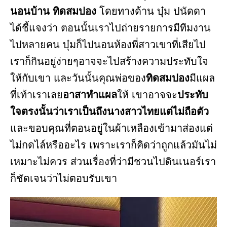
นอนบ้าน ทิดสมปอง
โดยทางด้าน บุ๋ม ปนัดดา
ได้ชี้แจงว่า ตอนนั้นเราไปถ่ายรายการมีทีมงาน
ไปหลายคน บุ๋มก็ไปนอนห้องพี่สาวเขาที่เสียไป
เราก็กินอยู่ง่ายๆอาจจะไปสร้างความประทับใจ
ให้กับเขา และวันนั้นคุณพ่อของ
ทิดสมปอง
มีแผล
ที่เท้าเราเลย
อาสาทำแผล
ให้ เขาอาจจะ
ประทับ
ใจตรงนั้นว่าเราเป็นถึงนางสาวไทยแต่ไม่ถือตัว
และขอบคุณที่ตอนอยู่ในผ้าเหลืองเข้ามาส่องแต่
ไม่กดไล์หรืออะไร เพราะเราก็คิดว่าถูกแล้วมันไม่
เหมาะไม่ควร ส่วนเรื่องที่ว่ามีชวนไปดินเนอร์เรา
ก็ชัดเจนว่าไม่ตอบรับเขา