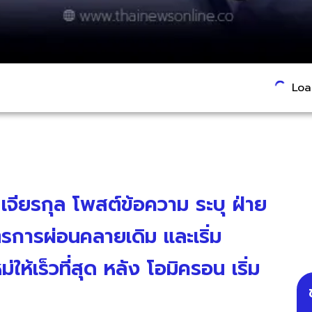
Load
 เจียรกุล โพสต์ข้อความ ระบุ ฝ่าย
รการผ่อนคลายเดิม และเริ่ม
ห้เร็วที่สุด หลัง โอมิครอน เริ่ม