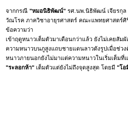
จากกรณี
"หมอนิธิพัฒน์"
รศ.นพ.นิธิพัฒน์ เจียร
วัณโรค ภาควิชาอายุรศาสตร์ คณะแพทยศาสตร์ศิร
ข้อความว่า
เข้าฤดูหนาวเต็มตัวมาเดือนกว่าแล้ว ยังไม่เคยสัมผ
ความหนาวบนภูสูงแถบชายแดนลาวดังรูปเมื่อช่วงต้
หนาวภายนอกยังไม่มาแต่ความหนาวในเริ่มเต็มที่
"ระลอกห้า"
เต็มตัวแต่ยังไม่ถึงจุดสูงสุด โดยมี
"โอ