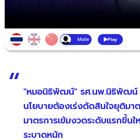
Play
"หมอนิธิพัฒน์" รศ.นพ.นิธิพัฒน์
นโยบายต้องเร่งตัดสินใจยุติมาต
มาตรการเข้มงวดระดับแรกขึ้นใหม่ใ
ระบาดหนัก