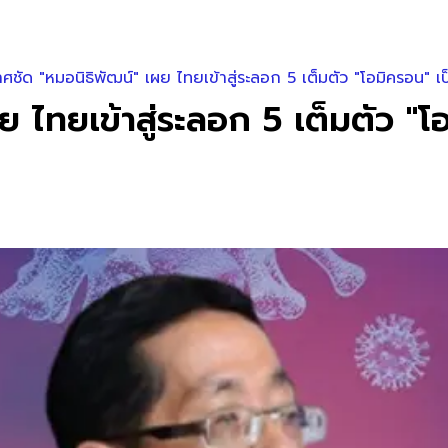
ศชัด "หมอนิธิพัฒน์" เผย ไทยเข้าสู่ระลอก 5 เต็มตัว "โอมิครอน" เป
 ไทยเข้าสู่ระลอก 5 เต็มตัว "โ