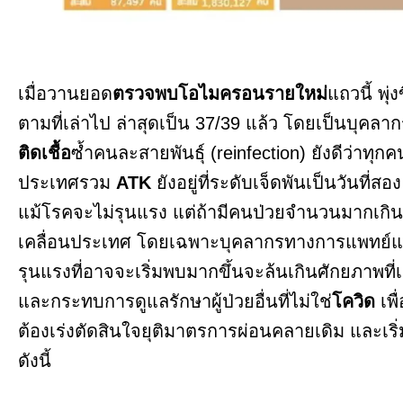
เมื่อวานยอด
ตรวจพบโอไมครอนรายใหม่
แถวนี้ พุ่
ตามที่เล่าไป ล่าสุดเป็น 37/39 แล้ว โดยเป็นบุคล
ติดเชื้อ
ซ้ำคนละสายพันธุ์ (reinfection) ยังดีว่าทุก
ประเทศรวม
ATK
ยังอยู่ที่ระดับเจ็ดพันเป็นวันที
แม้โรคจะไม่รุนแรง แต่ถ้ามีคนป่วยจำนวนมากเกิน
เคลื่อนประเทศ โดยเฉพาะบุคลากรทางการแพทย์และบ
รุนแรงที่อาจจะเริ่มพบมากขึ้นจะล้นเกินศักยภาพท
และกระทบการดูแลรักษาผู้ป่วยอื่นที่ไม่ใช่
โควิด
เพ
ต้องเร่งตัดสินใจยุติมาตรการผ่อนคลายเดิม และเริ่
ดังนี้