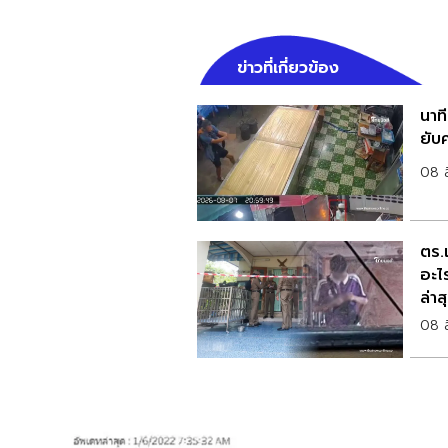
ข่าวที่เกี่ยวข้อง
นาที
ยับค
08 
ตร.เ
อะไ
ล่าส
08 