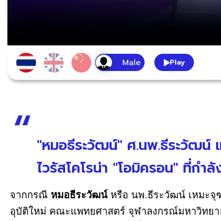
Play
"หมอธีระวัฒน์" ศ.นพ.ธีระวัฒน์ 
ไวรัสโคโรน่า "โอมิครอน" ที่กำลั
จากกรณี
หมอธีระวัฒน์
หรือ นพ.ธีระวัฒน์ เหมะจ
อุบัติใหม่ คณะแพทยศาสตร์ จุฬาลงกรณ์มหาวิทยาลั