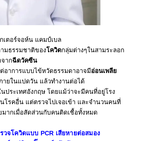
อกเตอร์จอห์น แคมป์เบล
ตามธรรมชาติของ
โควิด
กลุ่มต่างๆในสามระลอก
มาจาก
ฉีดวัคซีน
น แต่อาการแบบไข้หวัดธรรมดาอาจมี
อ่อนเพลีย
ภายในแปดวัน แล้วทำงานต่อได้
วในประเทศอังกฤษ โดยแม้ว่าจะมีคนที่อยู่โรง
็นโรคอื่น แต่ตรวจไปเจอเข้า และจำนวนคนที่
มากเมื่อสัดส่วนกับคนติดเชื้อทั้งหมด
นตรวจโควิดแบบ PCR เสียหายต่อสมอง