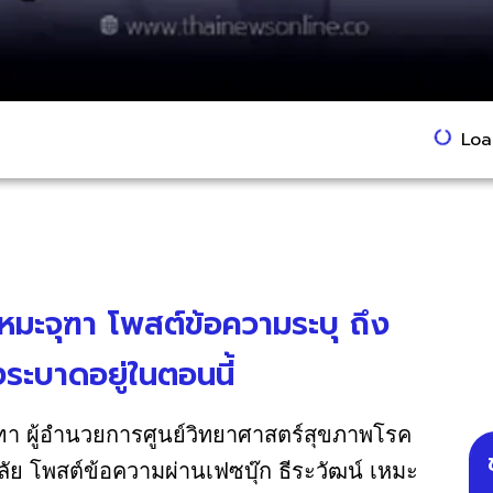
Load
เหมะจุฑา โพสต์ข้อความระบุ ถึง
งระบาดอยู่ในตอนนี้
ุฑา ผู้อำนวยการศูนย์วิทยาศาสตร์สุขภาพโรค
ย โพสต์ข้อความผ่านเฟซบุ๊ก ธีระวัฒน์ เหมะ