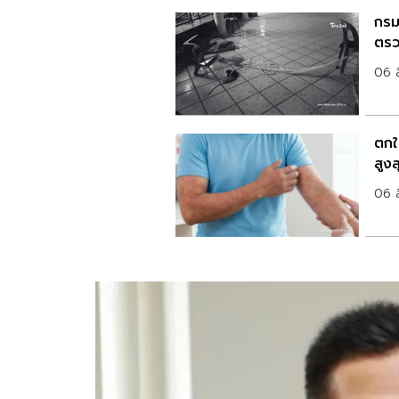
กรม
ตรว
06 
ตกใ
สูง
06 