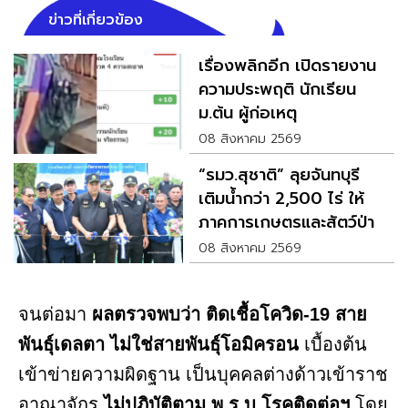
ข่าวที่เกี่ยวข้อง
เรื่องพลิกอีก เปิดรายงาน
ความประพฤติ นักเรียน
ม.ต้น ผู้ก่อเหตุ
08 สิงหาคม 2569
“รมว.สุชาติ” ลุยจันทบุรี
เติมน้ำกว่า 2,500 ไร่ ให้
ภาคการเกษตรและสัตว์ป่า
08 สิงหาคม 2569
จนต่อมา
ผลตรวจพบว่า ติดเชื้อโควิด-19 สาย
พันธุ์เดลตา
ไม่ใช่สายพันธุ์โอมิครอน
เบื้องต้น
เข้าข่ายความผิดฐาน เป็นบุคคลต่างด้าวเข้าราช
อาณาจักร
ไม่ปฏิบัติตาม พ.ร.บ.โรคติดต่อฯ
โดย