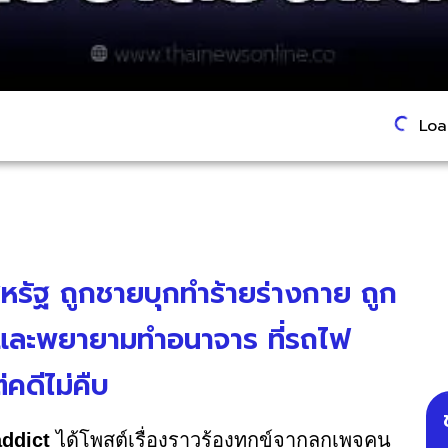
Load
หรัฐ ถูกชายบุกทำร้ายร่างกาย ถูก
พย์และพยายามทำอนาจาร ที่รถไฟ
่คดีไม่คืบ
ddict
ได้โพสต์เรื่องราวร้องทุกข์จากลูกเพจคน