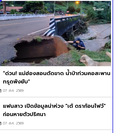
"ด่วน! แม่ฮ่องสอนตัดขาด น้ำป่าท่วมคอสะพาน
ทรุดพังยับ"
07 ส.ค. 2569
แฟนสาว เปิดข้อมูลน่าห่วง "เต้ ดราก้อนไฟว์"
ก่อนหายตัวปริศนา
07 ส.ค. 2569