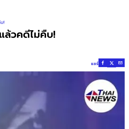
ืบ!
ล้วคดีไม่คืบ!
แชร์