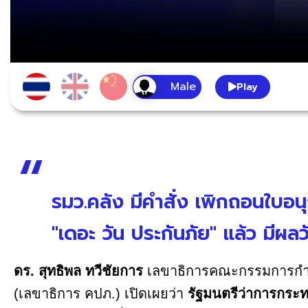
Play
รมว.คลัง มีคำสั่ง เพิกถอนใบอ
"เดอะ วัน ประกันภัย" แล้ว มีผล
ดร. สุทธิพล ทวีชัยการ
เลขาธิการคณะกรรมการกำกั
(เลขาธิการ คปภ.) เปิดเผยว่า
รัฐมนตรีว่าการกระ