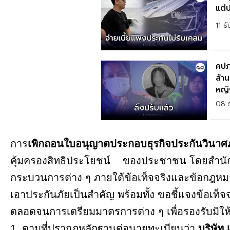
แต่
11 ธ
คปภ.
ล้า
หญิ
08 
การ
เพิกถอนใบอนุญาตประกอบธุรกิจประกันวินาศภ
คุ้มครองสิทธิประโยชน์ ของประชาชน โดยสำน
กระบวนการต่าง ๆ ภายใต้ข้อเท็จจริงและข้อกฎหมา
เอาประกันภัยเป็นสำคัญ พร้อมทั้ง ขอชี้แจงข้อเท็
ตลอดจนการเตรียมมาตรการต่าง ๆ เพื่อรองรับมิให้
1. ตามที่ปรากฏหลักฐานต่อนายทะเบียนว่า
บริษัท