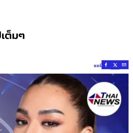
ปเต็มๆ
แชร์