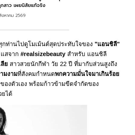
ลูกสาว เผยนิสัยแท้จริง
สิงหาคม 2569
ุกท่านไปดูโมเม้นต์สุดประทับใจของ
"แอนชิลี"
ระแสจาก
#realsizebeauty
สำหรับ แอนชิลี
ลีย
สาวสวยนักกีฬา วัย 22 ปี ที่มากับส่วนสูงถึง
วามงาม
ที่สังคมกำหนด
พกความมั่นใจมาเกินร้อย
องตัวเอง พร้อมก้าวข้ามขีดจำกัดของ
วยได้