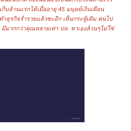
เก็บล้านแรกได้เมื่ออายุ 45 มนุษย์เงินเดือน
ำธุรกิจร่ำรวยแล้วซะอีก เห็นกระทู้เดิม คนไป
 มีมากกว่าคุณหลายเท่า ปล. หาเองล้วนๆไม่ใช่