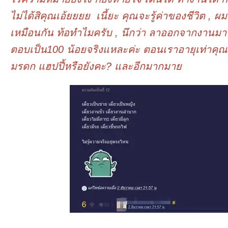
ไม่ได้สิคุณเอ้ยยยย เนี้ยะ คุณจะรู้ค่าของชีวิต , ผม
เหมือนกัน ท้อทำไมครับ , นึกว่า ลาออกจากงานมาท
ตอบเป็น100 น้อยจริงแหละค่ะ ตอนเราอายุเท่าคุณ
มรดก แฮปปี้หรือยังคะ? และอีกมากมาย