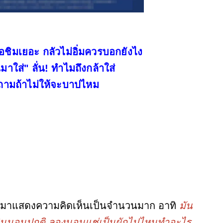
อชิมเยอะ กลัวไม่อิ่มควรบอกยังไง
าใส่" ลั่น! ทำไมถึงกล้าใส่
นถามถ้าไม่ให้จะบาปไหม
ามาแสดงความคิดเห็นเป็นจำนวนมาก อาทิ
มัน
้ กินนอนปกติ ลองนอนแช่เป็นผักไปไหนทำอะไร